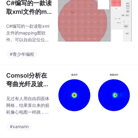
C#编写的一款读
取xml文件的ma
pping图软件。
C#编写的一款读取xml
可以自由定位位
文件的mapping图软
置，统计数量，
件。可以自由定位位
蛇形走位。 ...
置，统计数量，蛇形走
位。主要用在晶圆图谱
#青少年编程
识别。基于对原始代码
的深入分析，这是一套
完整的，主要用于半导
Comsol分析在
体制造过程中的晶圆测
弯曲光纤及波导
试数据展示和分析。
模式中应用：光
见过有人用自由四面体
损计算的精准途
网格，结果算出来的损
径
耗像心电图一样跳，换
成边界层分布马上稳如
老狗。记住，弯曲处至
#xamarin
少铺3层网格，厚度按