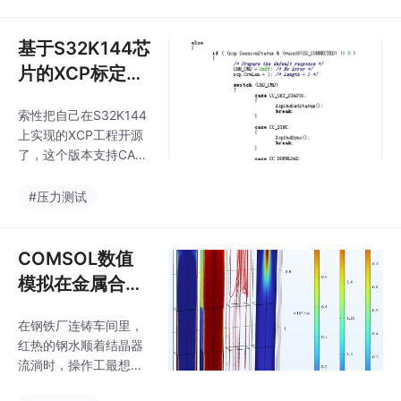
在这个过程中，基频光
完成数据准备、归一化
的能量部分转化为倍频
处理、RBF 网络构建与
光的能量。而大信号模
基于S32K144芯
训
型则考虑了基频光和倍
片的XCP标定协
频光在相互作用过程中
议工程源码完全
的能量变化，相较于小
索性把自己在S32K144
开放，结构清晰
信号模型，它能更准确
上实现的XCP工程开源
地描述高功率输入情况
便于移植，可直
了，这个版本支持CAN
下的倍频过程。通过Co
接应用及扩展其
通信，实测通过CANap
msol和Matlab的联合计
e连接稳定，标定参数刷
他芯片
#压力测试
算，我们可以更准确地
新速度能到2ms周期。
模拟PPLN铌酸锂波导
代码里随处可见防御性
的倍频效率转换过程，
编程的痕迹，比如每个
COMSOL数值
尤其是使用大信号模型
API都做了指针有效性检
能够考
模拟在金属合金
查，连除零保护这种细
凝固与连铸过程
节都没放过。工程里还
在钢铁厂连铸车间里，
中的应用：相场
埋了个彩蛋：在xcp_ca
红热的钢水顺着结晶器
n.c第420行有个隐藏的
流场温度场与坯
流淌时，操作工最想知
调试模式，连续收到三
壳厚度计算分析
道的是：这会儿坯壳到
次0x666指令后会激活