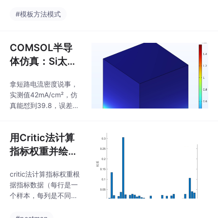
果）
成的。总的来说，三菱
的旋切飞剪控制虽然复
#模板方法模式
杂，但通过合理的凸轮
曲线设计和精确的代码
控制，可以实现非常高
COMSOL半导
的切割精度。比如，飞
体仿真：Si太阳
剪在切割过程中需要保
能电池中的波动
持恒定的线速度，这就
拿短路电流密度说事，
光学耦合与光生
需要根据材料的进给速
实测值42mA/cm²，仿
度动态调整凸轮曲线的
载流子计算
真能怼到39.8，误差控
参数。在三菱的编程环
制在5%以内算达标。今
境中，凸轮曲线的控制
天咱们拆解硅太阳能电
通常是通过G代码来实
用Critic法计算
池里光生载流子的完整
现的。通过暂停和调整
计算流程，特别是波动
指标权重并绘图
进给速度，可以更好地
光学和半导体物理的耦
控制飞剪的运动，确保
展示
合骚操作。先甩个结
切割的精度。三菱旋切
critic法计算指标权重根
论：想精准预测电池效
据指标数据（每行是一
率，光路传播模式和载
个样本，每列是不同变
流子迁移必须联动计
量）计算各个指标的权
算，单搞一个模块准翻
重值并画图展示MATLA