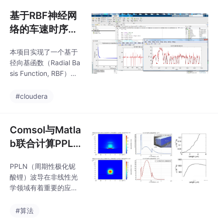
指数衰减分布，这样既
能抓准场分布又不会让
基于RBF神经网
内存爆炸。有个骚操
络的车速时序预
作：把PML做成渐变环
测模型功能说明
形，半径设为1.5倍波导
本项目实现了一个基于
半径，吸收效果立竿见
径向基函数（Radial Ba
影。折腾完这些，当看
sis Function, RBF）神
到损耗曲线随弯曲半径
经网络的车速时序预测
平滑下降时，那感觉就
系统，旨在利用历史车
#cloudera
像秋名山车神完美过弯
速数据对未来若干秒内
——虽然弯道越急挑战
的车速进行高精度预
越大，但精确控制带来
测。该模型特别适用于
Comsol与Matla
的成就感绝对值回票
智能交通、自动驾驶能
价。注意那个rad
b联合计算PPLN
量管理、车辆控制策略
铌酸锂波导倍频
优化等场景，其中对未
PPLN（周期性极化铌
效率转换——大
来行驶状态的准确预判
酸锂）波导在非线性光
是提升系统性能的关键
信号模型探索
学领域有着重要的应
前提。整个系统以 MAT
用。倍频效率转换就是
LAB 为开发平台，采用
将输入光的频率加倍，
#算法
模块化设计思路，依次