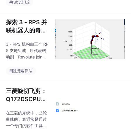
底长多厚了？后来改用
#ruby3.1.2
原始数据日志功能。基
相场变量梯度最大值定
于s32k144开发的xcp
位法，用comsol的d(fs,
标定协议，完整
x)^2 + d(fs,y)^2求极值
探索 3 - RPS 并
点，界面追踪稳如老
联机器人的奇妙
狗。某次仿真发现凝固
仿真之旅
界面出现波浪形缺陷，
3 - RPS 机构由三个 RP
追查代码发现beta值多
S 支链组成，R 代表转
输了个零——热膨胀搞
动副（Revolute join
成十倍，钢水都快沸腾
t），P 代表移动副（Pri
了。所以说数值模拟这
smatic joint），S 代表
#图搜索算法
活，既考验物理功底，
球面副（Spherical join
又得防着代码里的"暗
t）。这种结构使得机器
坑"。相场法模拟枝晶生
人在空间中具备多个自
三菱旋切飞剪：
长时，
由度的运动能力，广泛
Q172DSCPU控
应用于诸如精密定位、
制下的程序与文
飞行模拟等领域。
在三菱的系统中，凸轮
档说明（含凸轮
曲线的计算通常是通过
曲线分析计算结
一个专门的软件工具完