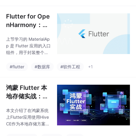
象区的直接分配——这
些机制共同保证了 Flutt
er 应用的流畅体验。但
Flutter for Ope
是，没有任何 GC 能拯
nHarmony：用
救糟糕的代码。新生
Flutter 开发鸿
代、老生代、大对象区
上节学习的 MaterialAp
蒙应用——Scaf
的分工——理解晋升机
p 是 Flutter 应用的入口
制是减少 Major GC 压
fold 使用指南
组件，用于封装整个应
力的关键。分代 GC 的
用并提供 Material Desi
工作原理——Minor GC
gn 风格支持。它配置了
#flutter
#数据库
#软件工程
+1
快但只管新生代，Major
主题、路由、首页等全
GC 慢但能真正
局属性，是使用 Scaffol
d 等 Material 组件的前
鸿蒙 Flutter 本
提，确保应用具备一致
地存储实战：Hi
的 UI 规范和导航能力。
ve CE 从入门到
接下来，我们来学习基
本文介绍了在鸿蒙系统
精讲
础组件 - Scaffold。
上Flutter应用使用Hive
CE作为本地存储方案的
实战经验。由于鸿蒙不