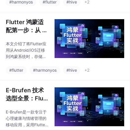
支持原生SQLite，依赖
#harmonyos
#flutter
#hive
+2
SQLite的sqflite插件无
法使用，而纯Dart实现
的Hive CE成为理想替
Flutter 鸿蒙适
代方案。文章详细说明
配第一步：从 hi
了Hive CE的添加依赖
ve 迁移到 hive
方法、初始化流程（包
本文介绍了将Flutter应
\_ce
含降级策略）、数据存
用从Android/iOS迁移
储实现（MoodStorage
到鸿蒙系统时，存储层
类）、查询过滤技巧、
使用Hive的适配方案。
轻量级设置管理以及资
当标准Hive在鸿蒙上出
#flutter
#harmonyos
#hive
+2
源释放等关键环节。Hiv
现原生库缺失问题时，
e CE凭借其
推荐改用纯Dart实现的
Hive CE版本。迁移步
E-Brufen 技术
骤包括：替换依赖为hiv
选型全景：Flutt
e_ce、更新导入语句、
er + 鸿蒙 + Hiv
验证API兼容性（核心功
E-Brufen是一款专注于
e CE
能完全兼容）、处理Ty
心理健康与情绪管理的
peAdapter以及添加降
移动应用，采用Flutter
级容错机制。文中以E-