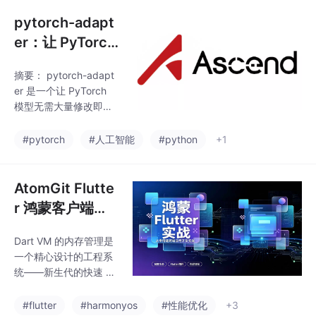
动态，我为你整理了这
候，第一次被这个算子
份关于昇腾 NPU 推理
pytorch-adapt
砸懵的。当时他的
“标准菜谱”的详细教
er：让 PyTorch
程。
模型“无缝”跑在
摘要： pytorch-adapt
昇腾 NPU 上
er 是一个让 PyTorch
模型无需大量修改即可
在昇腾 NPU 上运行的
适配工具。通过简单的 .
#pytorch
#人工智能
#python
+1
npu() 调用，模型和输
入数据可自动迁移至 N
PU，支持训练、推理及
AtomGit Flutte
混合精度优化。安装需
r 鸿蒙客户端：
匹配 CANN 和 PyTorc
Dart 内存模型与
h 版本（如 CANN 8.0
Dart VM 的内存管理是
性能优化
+ PyTorch 2.1），并替
一个精心设计的工程系
换后端为 NPU。性能调
统——新生代的快速 Sc
优建议开启算子融合
avenge、老生代的并发
（Graph Mode）、使
标记与并行压缩、大对
#flutter
#harmonyos
#性能优化
+3
用 AT