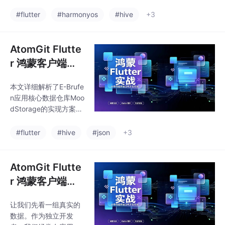
框架开发，完全离线运
Brufen应用为例，展示
行。应用包含情绪日
#flutter
#harmonyos
#hive
+3
了性能测试数据和实际
记、呼吸练习、白噪音
项目中的防御性
放松等核心功能，通过
Hive CE实现本地数据
AtomGit Flutte
存储，使用原生Chang
r 鸿蒙客户端：
eNotifier进行状态管
MoodStorage
理。技术架构清晰分
本文详细解析了E-Brufe
的 CRUD 设计与
层：UI层包含4个主页
n应用核心数据仓库Moo
面，Widget层封装可复
Hive JSON 序
dStorage的实现方案。
用组件（如呼吸动画
列化
该系统采用三层架构设
球、情绪选择器等），
计：UI层通过MoodPic
#flutter
#hive
#json
+3
数据层通过MoodStora
ker和MoodChart等组
ge和AppSettings管理
件交互，数据层由Moo
状态
dStorage仓库管理，底
AtomGit Flutte
层使用Hive键值存储。
r 鸿蒙客户端：
文章从架构决策（选择
收集用户声音的
Hive而非SQLite）切
让我们先看一组真实的
最佳实践
入，逐步剖析模型层设
数据。作为独立开发
计（MoodType枚举和