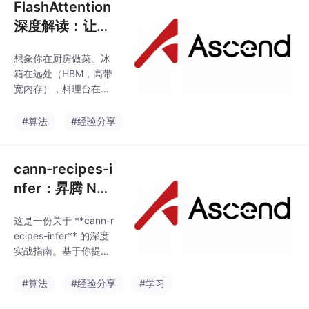
FlashAttention
深度解读：让大
模型注意力机制
想象你在厨房做菜。冰
“一口气算完“
箱在远处（HBM，高带
宽内存），料理台在面
前（SRAM，片上缓
存）。每次要切菜，都
#算法
#经验分享
得走过去开冰箱门拿食
材，切两刀，又走回去
放回去——这就是传统
cann-recipes-i
注意力机制在昇腾NPU
nfer：昇腾 NPU
上的运行方式。来回
推理的“菜谱集
跑，费时费力。FlashAt
这是一份关于 **cann-r
合”
tention 干了一件事：**
ecipes-infer** 的深度
一次性把食材全端到料
实战指南。基于你提供
理台上，一口气切完*
的上下文（2026年5
*。不用来回跑冰箱了。
月）、检索到的仓库信
#算法
#经验分享
#学习
我是去年底帮一个朋友
息以及昇腾社区的最新
看大模型推理代码的时