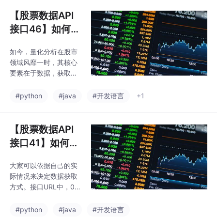
l代表：最低价（元），
取数据
c代表：收盘价（元），
【股票数据API
v代表：成交量（手），
接口46】如何获
e代表：成交额（元），
取股票指历史分
zf代表：振幅（%），h
​如今，量化分析在股市
时BOLL数据之P
s代表：换手率（%），
领域风靡一时，其核心
zd代表：涨跌幅
ython、Java等
要素在于数据，获取股
（%），zde代表：涨跌
多种主流语言实
票数据，是踏上量化分
额（元）​如今，量化分
析之路的第一步。接口
例代码演示通过
#python
#java
#开发语言
+1
析在股市领域风靡一
URL中，000001是股
时，其核心要素在于数
股票数据接口获
票代码，LICENCE-66
据，获取股票数据
取数据
D8-9F96-0C7F0FBCD
【股票数据API
073是请求证书，这个
接口41】如何获
是官方提供的测试证书
取股票指最新分
只能测试000001的数
大家可以依据自己的实
时MA数据之Pyt
据，随后大家自己可以
际情况来决定数据获取
去领取一个免费的请求
hon、Java等多
方式。接口URL中，00
证书就可以获取其他股
种主流语言实例
0001是股票代码，LICE
票的数据了。t代表：交
NCE-66D8-9F96-0C7
代码演示通过股
#python
#java
#开发语言
易时间，短分时级别格