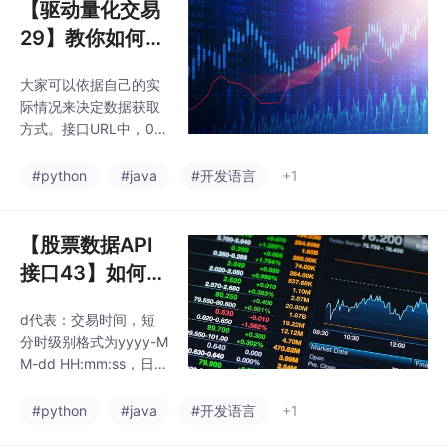
【驱动量化交易
29】教你如何通
过股票数据api
大家可以依据自己的实
接口获取港股实
际情况来决定数据获取
时交易数据之Py
方式。接口URL中，00
thon、Java等
001是股票代码，LICE
NCE-66D8-9F96-0C7
多种主流语言实
#python
#java
#开发语言
+1
F0FBCD073是请求证
例代码演示通过
书，这个是官方提供的
股票数据接口获
测试证书只能测试0000
【股票数据API
取数据
1的数据，随后大家自己
接口43】如何获
可以去领取一个免费的
取股票指历史分
请求证书就可以获取其
d代表：交易时间，短
时交易数据之Py
他股票的数据了。接下
分时级别格式为yyyy-M
来，我将分享200多个
thon、Java等
M-dd HH:mm:ss，日线
实测可用且免费的专业
多种主流语言实
级别为yyyy-MM-dd，
股票数据接口，并通过
o代表：开盘价（元），
例代码演示通过
#python
#java
#开发语言
+1
Python、JavaScript
h代表：最高价（元），
（Node.js）、Java
股票数据接口获