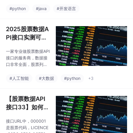
多种主流语言实
括前后复权），对应的
业股票数据接口，并通
值分别是 5m（5分
例代码演示通过
#python
#java
#开发语言
过Python、JavaScript
钟）、15m（15分
（Node.js）、Ja
股票数据接口获
钟）、30m（30分
取数据
钟）、60m（60分
2025股票数据A
钟）、dn(日线未复
PI接口实测可用
权)、dq（日线前复
集合推荐：同花
权）、dh（日线后复
一家专业做股票数据API
顺、雅虎API、
权）、wn(周线未复
接口的服务商，数据接
权)、wq（周线前复
麦蕊智数、聚合
口非常全面，股票列
权）、wh（周线后复
数据等Python
表、基本面信息、实时
权）、mn(月线未复
交易数据、历史交易数
量化分析各项数
#人工智能
#大数据
#python
+3
权)、mq（月线前复
据、资金流数据、KD
权）、mh（月线后复
据全面丰富
J、MACD、MA、BOLL
权）、yn(年线未复
等指标数据全部都有，
【股票数据API
权)、yq（年线前复
服务比较稳定。专业的
权）、yh（
接口33】如何获
数据服务平台，有身份
取股票当天逐笔
证实名认证、短信API、
接口URL中，000001
交易数据之Pyth
天气、银行卡、股票等
是股票代码，LICENCE
等各类数据接口，服务
on、Java等多