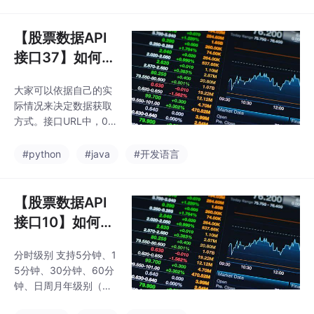
F0FBCD073是请求证
式为yyyy-MM-dd HH:
票数据接口获取
书，这个是官方提供的
mm:ss
数据
测试证书只能测试0000
【股票数据API
01的数据，随后大家自
接口37】如何获
己可以去领取一个免费
取股票指数实时
的请求证书就可以获取
大家可以依据自己的实
数据之Pytho
其他股票的数据了。接
际情况来决定数据获取
下来，我将分享200多
n、Java等多种
方式。接口URL中，00
个实测可用且免费的专
主流语言实例代
0001是股票代码，LICE
业股票数据接口，并通
NCE-66D8-9F96-0C7
码演示通过股票
#python
#java
#开发语言
过Python、JavaScript
F0FBCD073是请求证
（Node.js）、Ja
数据接口获取数
书，这个是官方提供的
据
测试证书只能测试0000
【股票数据API
01的数据，随后大家自
接口10】如何获
己可以去领取一个免费
取股票历历史分
的请求证书就可以获取
分时级别 支持5分钟、1
时KDJ数据之Py
其他股票的数据了。h代
5分钟、30分钟、60分
表：最高，l代表：最
thon、Java等
钟、日周月年级别（包
低，o代表：开盘，pc
多种主流语言实
括前后复权），对应的
代表：涨跌幅（%），p