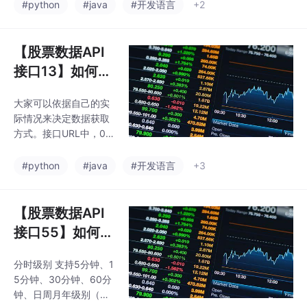
值分别是 5m（5分
例代码演示通过
#python
#java
#开发语言
+2
代表：当前指数值，cje
钟）、15m（15分
代表：成交额（元），u
股票数据接口获
钟）、30m（30分
d代表：涨
取数据
钟）、60m（60分
【股票数据API
钟）、dn(日线未复
接口13】如何获
权)、dq（日线前复
取股票财务指标
权）、dh（日线后复
大家可以依据自己的实
数据之Pytho
权）、wn(周线未复
际情况来决定数据获取
权)、wq（周线前复
n、Java等多种
方式。接口URL中，00
权）、wh（周线后复
主流语言实例代
0001是股票代码，LICE
权）、mn(月线未复
NCE-66D8-9F96-0C7
码演示通过股票
#python
#java
#开发语言
+3
权)、mq（月线前复
F0FBCD073是请求证
权）、mh（月线后复
数据接口获取数
书，这个是官方提供的
权）、yn(年线未复
据
测试证书只能测试0000
【股票数据API
权)、yq（年线前复
01的数据，随后大家自
权）、yh（
接口55】如何获
己可以去领取一个免费
取股票历史分时
的请求证书就可以获取
分时级别 支持5分钟、1
MACD数据之Py
其他股票的数据了。接
5分钟、30分钟、60分
下来，我将分享200多
thon、Java等
钟、日周月年级别（包
个实测可用且免费的专