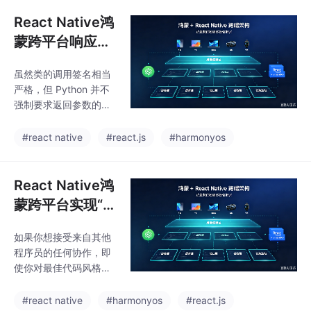
状表示。利用内置的 as
生命周期需要稳
t 模块，可以得到对Pyt
React Native鸿
态持有
hon 语法的处理过程。
蒙跨平台响应式
利用带有 ast.PyCF_ON
统计可以采用@
LY_AST 标记的 compil
虽然类的调用签名相当
Watch装饰器实
e()函数或者利用 ast.pa
严格，但 Python 并不
rse()帮助函数，可以创
现，依赖数组[m
强制要求返回参数的类
建 Python 代码的原始
essages]指定
型。and eval in Pytho
AST。逆向直接转换却
n（参见 http://lucumr.
了效果触发的条
#react native
#react.js
#harmonyos
没
pocoo.org/2011/2/1/e
件，避免了不必
xec-in-python/)。”换
要的计算开销
句话说，即使你有一丝
React Native鸿
的怀疑，也不应该使用
蒙跨平台实现“分
它们，而应该尝试寻找
组项卡片 + 成员
其他解决方法。• exec
如果你想接受来自其他
项卡片 + 创建分
(object, globals, local
程序员的任何协作，即
s)：这一函数允许你动
组模态 + 分组管
使你对最佳代码风格指
态执行 Python 代码
理模态”的组件栈
南有不同的看法，那么
也应该坚持遵守 PEP
#react native
#harmonyos
#react.js