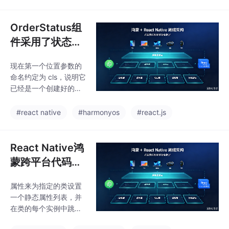
8。Hy（http://docs.hy
lang.org/）是完全用 P
ython 编写的 Lisp 方
OrderStatus组
言。有.hy扩展名的模块
件采用了状态驱
都被看作Hy模块，都可
动的设计模式，
以像普通Python模块那
现在第一个位置参数的
实现React Nati
样导入。要记住，比遵
命名约定为 cls，说明它
守 PEP 8 更重要的是项
ve鸿蒙跨平台根
已经是一个创建好的类
目内的一致性。做的争
据订单状态动态
对象（元类的实例），
吵，可能会变成一场永
而不是一个元类对象。n
显示不同的颜色
#react native
#harmonyos
#react.js
无止境并且永远没有赢
ame、bases 和 names
家的口水战（f
和文本
pace 参数的含义与前
面介绍的 type()调用中
React Native鸿
的参数相同，• base
蒙跨平台代码中
s：这是父类的列表，将
使用Array.fin
成为__bases__属性，并
属性来为指定的类设置
d、不可变数组
用于构造新创建的类的
一个静态属性列表，并
MRO。然是 type 类的
扩展等标准 Jav
在类的每个实例中跳过_
子类（参见图 3-4），
aScript 方法处
_dict__字典的创建过
因为如果不是的话，这