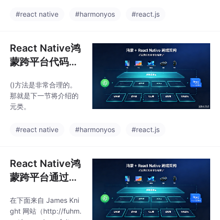
换、列表浏览、
如果这些属性的初始化
代码有一些可维护性的
依赖全局应用上下文的
详情跳转、点
#react native
#harmonyos
#react.js
问题。在大多数情况
话，那么这一点可能有
下，
赞、分页加载、
用。另一个使用场景是
筛选标签、搜索
初始化的代价很大，但
React Native鸿
反馈
在导入类的时候不知道
蒙跨平台代码应
是否会用到这个属性。
用针对消费场景
这样的描述符可以按照
()方法是非常合理的。
实现了鸿蒙风格
如下所示来实现：defd
那就是下一节将介绍的
ef’)else:’)下面是示例用
的加入购物车交
元类。
法：m.lazily_m.lazilyca
互，包含商品信
ched!
息校验与操作反
#react native
#harmonyos
#react.js
馈
React Native鸿
蒙跨平台通过一
个securitySetti
在下面来自 James Kni
ngs状态对象管
ght 网站（http://fuhm.
理所有安全设置