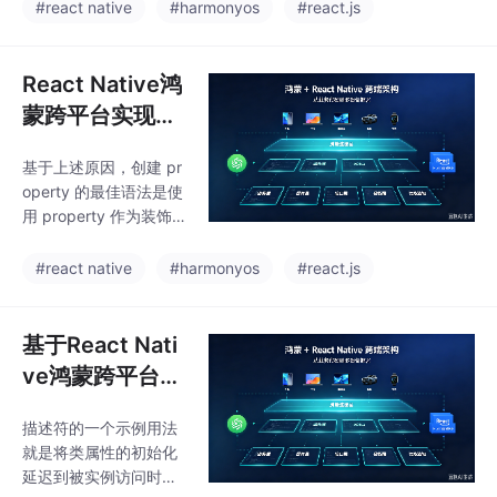
程。不幸的是，这个问
理金融数据功能
#react native
#harmonyos
#react.js
个类将在继承方面与其
题不能用第 2 章“（4）
他的类。meta
完整的货运司机
保存内省的装饰器”一节
结算与贷款应用
介绍的方法（使用额
React Native鸿
外。Python 中的混入类
蒙跨平台实现取
是一种不应被初始化的
件码生成、包裹
类，而是用来向其他现
基于上述原因，创建 pr
状态流转、搜索
有类提供某种可复用。
operty 的最佳语法是使
虽然有这样的警告，但
筛选、多步表单
用 property 作为装饰
类装饰器仍然是对流行
交互，实现了基
器。如果需要修改prop
的混入（mixin）类模式
erty的工作方式，推荐
于快递单号、收
#react native
#harmonyos
#react.js
的一种简单又轻。在类
在派生类中覆写所有的
装饰器中这样使用闭包
件人姓名、取件
property。property 的
的主要缺点是，生成的
码的多维度搜索
setter 行为的话，通常
基于React Nati
对象不再是被
筛选
意味着也需要修改 gett
ve鸿蒙跨平台实
er 的行为。property 提
现微动漫资讯应
供了一个内置的描述符
描述符的一个示例用法
用的核心业务，
类型，它知道如何将一
就是将类属性的初始化
个属性链接到一组方法
围绕内容标签切
延迟到被实例访问时。
上。不幸的是，上面的