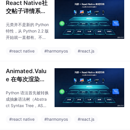
React Native社
交帖子详情系统
与鸿蒙跨端适配
元类并不是新的 Python
技术深度解析，
特性，从 Python 2.2 版
并且实现敏感词
开始就一直都有。不过
识别、滥用举报
它的语法发生了重大变
化，这种变化既不向后
入口、隐私字段
#react native
#harmonyos
#react.js
兼容也不向前兼容。新
脱敏
的语法如下所示：pass
在 Python 2 中，其写
Animated.Valu
法必须是这样的：= typ
e 在每次渲染时
ePython 2 的 class 语
用 new 初始化
句不接受关键字参数，
Python 语法首先被转换
会导致状态重
所以 Python 3 定义元
成抽象语法树（Abstra
类的语法会在导入时引
置、动画丢失或
ct Syntax Tree，AS
发 SyntaxError 异常。
跳变，完成Reac
T），然后才被编译成
仍然可以编写在两个 Py
字节码。这是对源代码
t Native鸿蒙跨
#react native
#harmonyos
#react.js
thon
抽象语法结构的一种树
平台 动画状态的