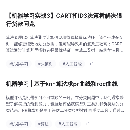
更复杂的模型。
【机器学习实战3】CART和ID3决策树解决银
行贷款问题
算法原理ID3 算法通过计算信息增益选择最优特征，适合生成多叉
树，能够更细致地划分数据，但可能导致树的复杂度较高；CART
算法通过计算基尼指数选择最优特征，生成二叉树，结构简洁且易
于理解和解释，但可能对某些特征的信息敏感度不足。模型的选择
ID3 算法适合特征值较多、需要更细致划分数据的场景，而 CART
#机器学习
#决策树
#人工智能
+1
算法更适合需要生成简洁模型、便于解释的场景。在实际应用中，
需要根据具体问题的需求和数据特点选
机器学习 | 基于knn算法求pr曲线和roc曲线
模型评估是机器学习不可或缺的一环。在分类问题中，我们通常希
望了解模型的预测能力，也就是评估该模型对正类别和负类别的分
类结果。PR曲线和是用于评估二分类模型性能的重要工具，通过
在不同阈值下的精确度、召回率和真正率、假正率之间的权衡，评
估模型的性能。它们可以帮助我们在不同阈值下比较模型的性能，
#机器学习
#算法
#人工智能
+1
并选择最佳的阈值进行预测。本篇文章将通过KNN模型的PR和RO