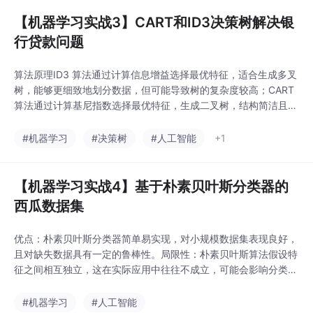
【机器学习实战3】CART和ID3决策树解决银
行贷款问题
算法原理ID3 算法通过计算信息增益选择最优特征，适合生成多叉
树，能够更细致地划分数据，但可能导致树的复杂度较高；CART
算法通过计算基尼指数选择最优特征，生成二叉树，结构简洁且易
于理解和解释，但可能对某些特征的信息敏感度不足。模型的选择
ID3 算法适合特征值较多、需要更细致划分数据的场景，而 CART
#机器学习
#决策树
#人工智能
+1
算法更适合需要生成简洁模型、便于解释的场景。在实际应用中，
需要根据具体问题的需求和数据特点选
【机器学习实战4】基于朴素贝叶斯分类器的
西瓜数据集
优点：朴素贝叶斯分类器简单易实现，对小规模数据集表现良好，
且对缺失数据具有一定的鲁棒性。局限性：朴素贝叶斯算法假设特
征之间相互独立，这在实际应用中往往不成立，可能会影响分类效
果。改进方向：可以尝试其他算法（如决策树、支持向量机等）进
行对比，或者对特征独立性的假设进行放松，使用半朴素贝叶斯等
#机器学习
#人工智能