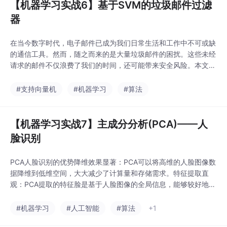
【机器学习实战6】基于SVM的垃圾邮件过滤
器
在当今数字时代，电子邮件已成为我们日常生活和工作中不可或缺
的通信工具。然而，随之而来的是大量垃圾邮件的困扰。这些未经
请求的邮件不仅浪费了我们的时间，还可能带来安全风险。本文将
分享如何使用支持向量机（SVM）技术构建一个高效的垃圾邮件过
滤器，帮助我们从海量邮件中精准识别并过滤掉垃圾邮件。
#支持向量机
#机器学习
#算法
【机器学习实战7】主成分分析(PCA)——人
脸识别
PCA人脸识别的优势降维效果显著：PCA可以将高维的人脸图像数
据降维到低维空间，大大减少了计算量和存储需求。特征提取直
观：PCA提取的特征脸是基于人脸图像的全局信息，能够较好地反
映人脸的主要特征。算法实现简单：PCA算法的实现相对简单，计
算过程较为直观，易于理解和实现。
#机器学习
#人工智能
#算法
+1