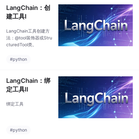
n会自动转换为目标模型
LangChain：创
所需格式。
建工具Ⅰ
LangChain工具创建方
法：@tool装饰器或Stru
cturedTool类。
#python
LangChain：绑
定工具Ⅱ
绑定工具
#python