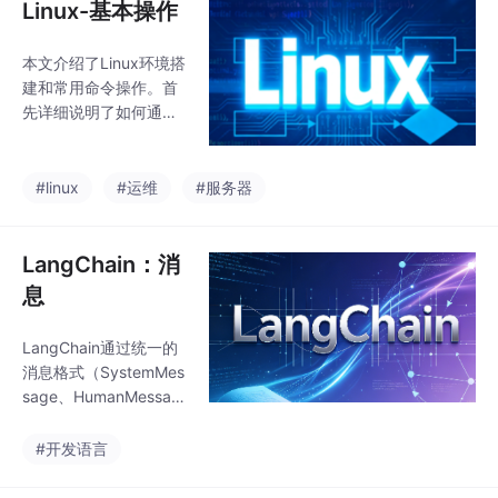
Linux-基本操作
本文介绍了Linux环境搭
建和常用命令操作。首
先详细说明了如何通过
阿里云学生优惠购买Ub
untu服务器，并获取连
接所需的IP、账户和密
#linux
#运维
#服务器
码。然后介绍了XShell
等终端工具的使用方
法。重点讲解了Linux常
LangChain：消
用命令，包括：文件系
息
统导航（cd、ls）、文
件操作（mkdir、rm、c
LangChain通过统一的
p、mv）、文件查看
消息格式（SystemMes
（cat、less）、文本处
sage、HumanMessag
理（grep）、权限管理
e、AIMessage）解决
（chmod、chown）、
了不同模型API格式差异
#开发语言
进程控制（ps、kill
的问题，开发者只需使
用标准格式，LangChai