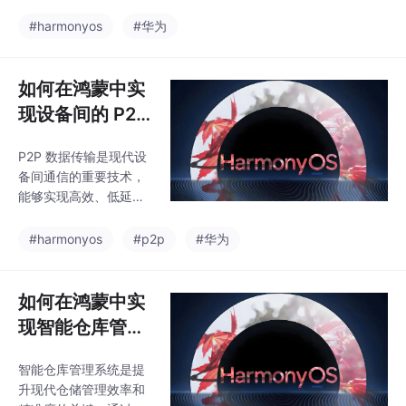
断点续传：将大文件分
与动画效果，包括图标
割成小块，支持中断后
#harmonyos
#华为
与动画的设计原理、实
继续上传。并行上传与
现步骤及优化策略，并
下载：同时进行多个上
提供相关示例代码，帮
传与下载任务，充分利
如何在鸿蒙中实
助开发者创建更具吸引
用带宽资源。压缩与加
力和交互性的应
现设备间的 P2P
密：压缩文件以减少传
数据传输？
输时间，使用加密技术
P2P 数据传输是现代设
保护数据的安全性。优
备间通信的重要技术，
化传输协议：选择合适
能够实现高效、低延迟
的传输协议（如 HTTP/
的数据交换。在鸿蒙中
2、WebSocket）提高
实现 P2P 数据传输，开
#harmonyos
#p2p
#华为
传输效率。通过合理运
发者需要考虑多个因
用这些优化策略，开发
素，如设备发现、连接
者能够提高文件上传与
稳定性、数据传输效率
如何在鸿蒙中实
下载的速度，提升文件
等。选择合适的 P2P 协
传输的
现智能仓库管理
议：根据数据量、传输
系统？
距离和功耗要求选择合
智能仓库管理系统是提
适的 P2P 协议，如 Wi-
升现代仓储管理效率和
Fi Direct、蓝牙 P2P、