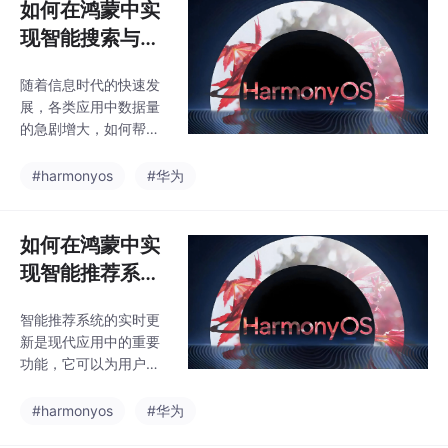
如何在鸿蒙中实
现智能搜索与内
容推荐？
随着信息时代的快速发
展，各类应用中数据量
的急剧增大，如何帮助
用户高效地获取信息、
发现感兴趣的内容成为
#harmonyos
#华为
了应用设计的一个重要
课题。智能搜索与内容
推荐系统通过分析用户
如何在鸿蒙中实
的需求和行为，提供精
现智能推荐系统
准的搜索结果和个性化
的实时更新？
的推荐内容，极大地提
智能推荐系统的实时更
升了用户体验。鸿蒙操
新是现代应用中的重要
作系统（HarmonyO
功能，它可以为用户提
S）作为华为推出的智
供个性化、及时的推荐
能操作系统，具备强大
内容。如果你觉得这篇
#harmonyos
#华为
的数据处理和机器学习
文章对你有帮助，或者
能力，为智能搜索与推