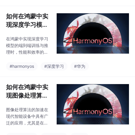
可或缺的一部分。从社
在评论区留言交流！我
交平台到远程办公，从
是一个在代码世界里不
教育到医疗，视频通话
如何在鸿蒙中实
断摸索的小码农，愿我
的应用场景越来越广
们都能在成长的路上越
现深度学习模型
泛。然而，开发高质
走
的端到端训练与
量、低延迟的音视频通
在鸿蒙中实现深度学习
推理？
话功能并不是一件容易
模型的端到端训练与推
的事情，尤其是在不同
理时，性能和效率的提
设备和网络条件下，如
升至关重要。使用硬件
何保证视频通话的流畅
加速：利用鸿蒙系统的
#harmonyos
#深度学习
#华为
性和稳定性，仍然是技
NPU 和 GPU 提供的硬
术挑战。在鸿蒙（Harm
件加速，能够显著提升
onyOS）中，虽然操作
训练和推理的速度。尤
如何在鸿蒙中实
系统本身并不直接提供
其是在推理阶段，硬件
视频通话功能，但
现图像处理算法
加速能够满足实时响应
加速？
的需求。模型优化与量
图像处理算法的加速在
化：通过量化、剪枝等
现代智能设备中具有广
优化手段减少模型大小
泛的应用，尤其是在需
和计算复杂度，提高推
要实时处理图像数据的
理速度。高效的数据预