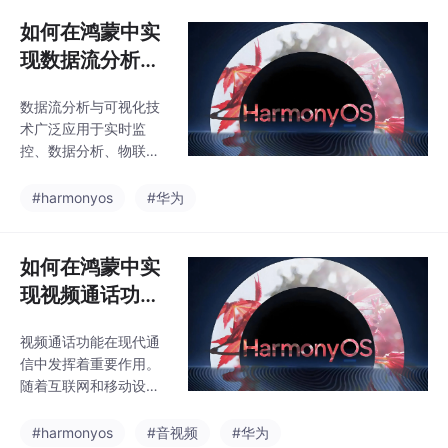
有任何想法、建议，欢
荐系统的实现提供了基
迎在评论区留言交流！
如何在鸿蒙中实
础支持。通过合理的算
我是一个在代码世界里
法设计和高效的数
现数据流分析与
不断摸索的小码农，愿
可视化？
我们都能在成长的路上
数据流分析与可视化技
越走越远，越学越强！
术广泛应用于实时监
✍️ 作者：某个被流“治
控、数据分析、物联网
愈”过的 Java 老兵📅 日
和智能家居等领域。通
期：2025-08-13🧵 本
过对实时数据流的分析
#harmonyos
#华为
文原创，转载请注明出
和展示，用户能够直观
处。
地理解数据的变化和趋
势，快速作出决策。在
如何在鸿蒙中实
鸿蒙系统中，开发者可
现视频通话功
以利用系统提供的强大
能？
功能，结合合适的图表
视频通话功能在现代通
绘制工具，轻松实现数
信中发挥着重要作用。
据流的实时分析与可视
随着互联网和移动设备
化。如果你觉得这篇文
的普及，视频通话成为
章对你有帮助，或者有
了日常生活和工作中不
#harmonyos
#音视频
#华为
任何想法、建议，欢迎