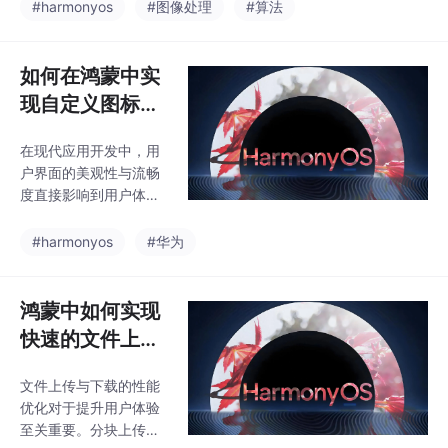
场景中，硬件加速技术
#harmonyos
#图像处理
#算法
处理：在数据输入到模
能够显著提高性能。鸿
型之前，进行高效的预
蒙操作系统通过提供对
处理，如数据归一化、
GPU和AI硬件的支持，
如何在鸿蒙中实
增强和降噪等，以减少
开发者可以高效地实现
不必要的计
现自定义图标与
图像处理算法的加速。
动画效果？
硬件加速优化：利用GP
在现代应用开发中，用
U和AI芯片进行并行计
户界面的美观性与流畅
算和推理加速，提升图
度直接影响到用户体
像处理效率。算法优
验。自定义图标与动画
化：选择高效的图像处
效果不仅可以使应用更
#harmonyos
#华为
理算法，并根据硬件资
具吸引力，还能增强互
源优化算法的实现，减
动性和可操作性。在鸿
少计算量和内存占用。
蒙操作系统（Harmony
鸿蒙中如何实现
并行计算：充分利用多
OS）中，开发者可以通
核CPU和GP
快速的文件上传
过强大的图形与动画框
与下载？
架，轻松实现个性化图
文件上传与下载的性能
标和流畅的动画效果。
优化对于提升用户体验
本文将详细介绍如何在
至关重要。分块上传与
鸿蒙中实现自定义图标