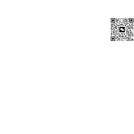
ntChina）：
01行业领先的威胁防护能力
在所有评估类别中，综合安全有效性得分达99.8%，全面领先所有
参评竞争厂商，有效应对当今AI驱动的威胁。
02即时防御新兴恶意软件
威胁防护能力较竞争厂商高出36%，在攻击活动最早期也是最危险
的阶段拦截从未出现过的恶意软件及AI生成的恶意软件。
03全面的钓鱼攻击防护
100%检测并拦截恶意AI驱动的钓鱼URL，包括从未出现过的威胁
以及在首次出现后24小时内处于活跃期的威胁。（请关注微信公
众号：CheckPointChina）
04最低漏洞与风险暴露
已知可利用漏洞（KEV）数量较主要竞争对手减少多达97%，在AI
加速漏洞发现与利用的背景下显著降低暴露风险。
05安全与性能两不误