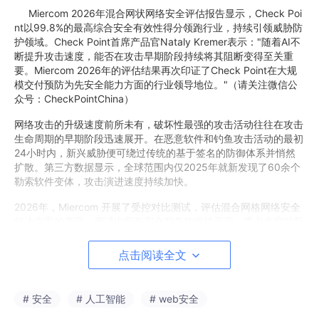
Miercom 2026年混合网状网络安全评估报告显示，Check Poi
nt以99.8%的最高综合安全有效性得分领跑行业，持续引领威胁防
护领域。Check Point首席产品官Nataly Kremer表示："随着AI不
断提升攻击速度，能否在攻击早期阶段持续将其阻断变得至关重
要。Miercom 2026年的评估结果再次印证了Check Point在大规
模交付预防为先安全能力方面的行业领导地位。"（请关注微信公
众号：CheckPointChina）
网络攻击的升级速度前所未有，破坏性最强的攻击活动往往在攻击
生命周期的早期阶段迅速展开。在恶意软件和钓鱼攻击活动的最初
24小时内，新兴威胁便可绕过传统的基于签名的防御体系并悄然
扩散。第三方数据显示，全球范围内仅2025年就新发现了60余个
勒索软件变体，攻击演进速度持续加快。
2026年，Miercom 开展了受控对比测试，评估混合网格网络安全
解决方案的表现，测试中所有安全服务均保持开启，重点考察对新
型威胁的检测与拦截能力。测试覆盖了早期恶意软件防御、短生命
周期 URL 的钓鱼检测、在野活跃漏洞防护，以及高负载下的性能
点击阅读全文
表现。Miercom 2026年混合网状网络安全评估报告显示，Check
Point以99.8%的最高综合安全有效性得分领跑行业，持续引领威
胁防护领域。（请关注微信公众号：CheckPointChina）
# 安全
# 人工智能
# web安全