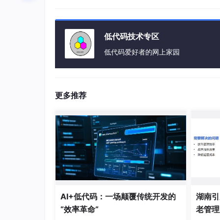
source /etc
# 查看dotnet命令是否生效
低代码技术专区
低代码爱好者的网上家园
配置成功后如下图所示：
更多推荐
安装活字格服务器
1.解压活字格服务器包
# 安装目录以 /home/hzg-server/huozige为例
AI+低代码：一场颠覆传统开发的
湖南引
# 创建huozige目录
“效率革命“
老管理
mkdir