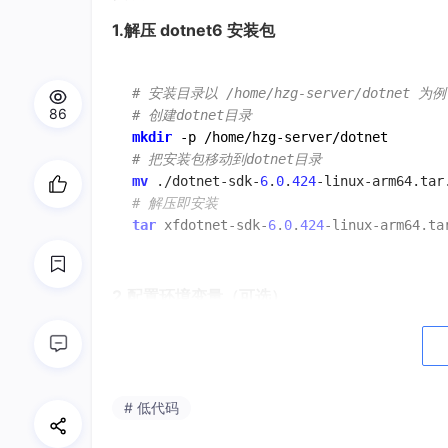
1.解压 dotnet6 安装包
# 安装目录以 /home/hzg-server/dotnet 为例
86
# 创建dotnet目录
mkdir
# 把安装包移动到dotnet目录
mv
 ./dotnet-sdk-
6
.
0
.
424
# 解压即安装
tar
 xfdotnet-sdk-
6
.
0
.
424
2.配置环境变量（可选）
vim /etc
# 在profile内容最下方添加以下内容：
export
DOTNET_ROOT
# 低代码
export
PATH
=
$PATH
# 保存后退出，执行 source 命令让环境变量生