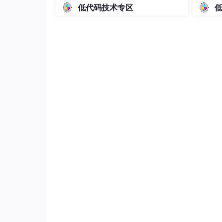
# 把安装包移动到huozige目录
低代码技术专区
mv
# 解压活字格服务器安装包
# 解压完成后，查看解压结果
ls
2.执行活字格服务器安装脚本