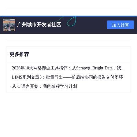
失败，这是确保部署一次成功的关键。
（一）部署场景选择
广州城市开发者社区
加入社区
根据使用需求选择合适的部署方式，两者核心差异如下，新手可直
接对照选择：
阿里云部署：适合长期使用、团队协作或需要7×24
小时运行的场景，无需本地设备持续开机，稳定性
更多推荐
高，支持公网访问，可集成多工具实现自动化任务，
·
推荐个人日常使用和轻量团队协作选择；
2026年10大网络爬虫工具横评：从Scrapy到Bright Data，我为什么最终选择了“不写代码”？
·
LIMS系列文章5：批量导出——前后端协同的报告交付闭环
本地部署：适合短期功能测试、临时使用，无需服务
器费用，操作简单，但需保持本地设备开机且网络通
·
从 C 语言开始：我的编程学习计划
畅，关闭设备后服务停止，不适合长期运行，仅作为
阿里云部署的备选方案。
（二）核心依赖与配置要求
无论是阿里云部署还是本地部署，都需满足以下基础配置要求，低
于最低配置会导致服务启动失败或运行卡顿：