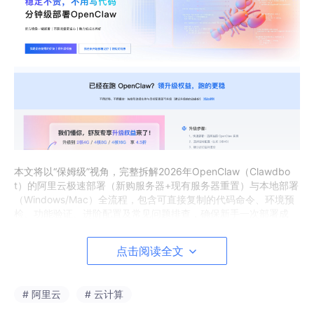
本文将以“保姆级”视角，完整拆解2026年OpenClaw（Clawdbo
t）的阿里云极速部署（新购服务器+现有服务器重置）与本地部署
（Windows/Mac）全流程，包含可直接复制的代码命令、环境预
检、功能验证、进阶配置及常见问题排查，确保新手一次部署成
功，同时详解部署后的基础使用技巧与技能管理方法，助力用户快
速将OpenClaw落地到实际场景。
点击阅读全文
一、部署前核心认知与准备工作
# 阿里云
# 云计算
在开始部署前，需明确OpenClaw的部署场景差异、核心依赖及必
备凭证，提前完成准备工作，避免因配置不足或凭证缺失导致部署