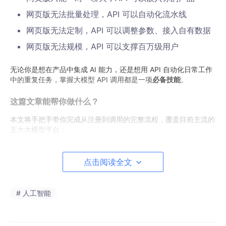
网页版无法批量处理，API 可以自动化流水线
网页版无法定制，API 可以调整参数、接入自有数据
网页版无法规模，API 可以支撑百万级用户
无论你是想在产品中集成 AI 能力，还是想用 API 自动化日常工作
中的重复任务，掌握大模型 API 调用都是一项
必备技能
。
这篇文章能帮你做什么？
本文将手把手带你完成从注册到调用的完整流程，覆盖目前主流的
五大大模型平台：
平台
代表模型
特点
点击阅读全文
GPT-5.4, GPT-5.4
生态最成熟，文档最完
OpenAI
mini
善
# 人工智能
阿里通义千
Qwen-Max, Qwen-P
中文能力强，国内访问
问
lus
快