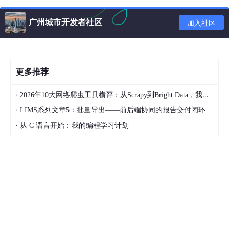
代码理解出色，安全性
Anthropic
Claude Sonnet 4
高
广州城市开发者社区
加入社区
多模态能力强，免费额
Google
Gemini 2.0
度大
中文理解好，国内生态
更多推荐
百度
ERNIE 4.0
完善
·
2026年10大网络爬虫工具横评：从Scrapy到Bright Data，我为什么最终选择了“不写代码”？
每个平台都会覆盖：注册流程、获取 API Key、Python/Node.js
·
LIMS系列文章5：批量导出——前后端协同的报告交付闭环
调用示例、计费说明、速率限制。
·
从 C 语言开始：我的编程学习计划
准备好了吗？我们开始！
二、大模型 API 入门基础
在开始之前，你需要了解的核心概念
调用大模型 API 之前，有几个核心概念必须理解。它们是所有平台
的通用语言，理解了这些，你才能高效使用任何大模型服务。