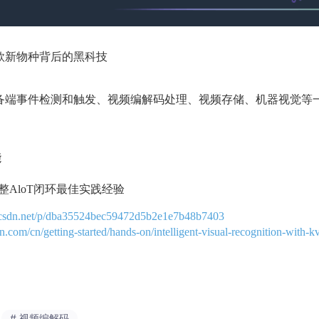
秘出海爆款新物种背后的黑科技
定设备端事件检测和触发、视频编解码处理、视频存储、机器视觉等
能
AloT闭环最佳实践经验
g.csdn.net/p/dba35524bec59472d5b2e1e7b48b7403
n.com/cn/getting-started/hands-on/intelligent-visual-recognition-with-k
# 视频编解码