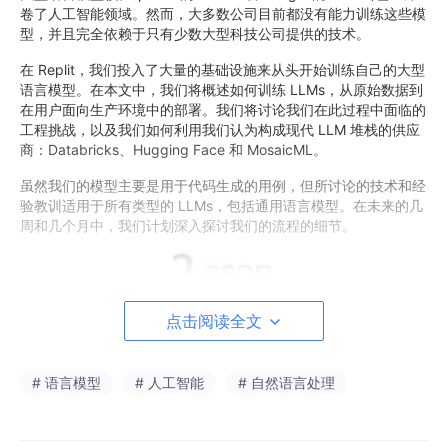
卷了人工智能领域。然而，大多数公司目前都没有能力训练这些模
型，并且完全依赖于只有少数大型科技公司提供的技术。
在 Replit，我们投入了大量的基础设施来从头开始训练自己的大型
语言模型。在本文中，我们将概述如何训练 LLMs，从原始数据到
在用户面向生产环境中的部署。我们将讨论我们在此过程中面临的
工程挑战，以及我们如何利用我们认为构成现代 LLM 堆栈的供应
商：Databricks、Hugging Face 和 MosaicML。
虽然我们的模型主要是用于代码生成的用例，但所讨论的技术和经
验教训适用于所有类型的 LLMs，包括通用语言模型。在未来的几
周和几个月中，我们计划深入探讨我们的流程的细节。
点击阅读全文
为什么要训练自己的 LLMs？
Replit 的 AI 团队最常见的问题之一是“为什么要训练自己的模型？”
# 语言模型
# 人工智能
# 自然语言处理
公司决定训练自己的 LLMs 的原因有很多，从数据隐私和安全到对
更新和改进的更多控制。
在 Replit，我们主要关心的是定制化、减少依赖和成本效益。