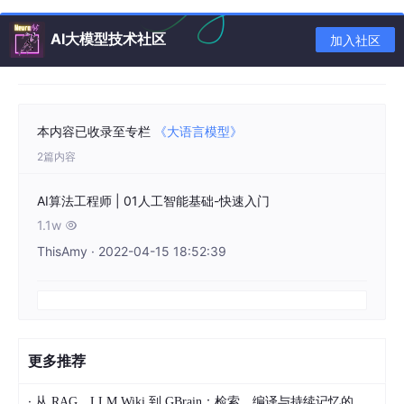
个性化定制。训练自定义模型允许我们根据特定的需求和要
AI大模型技术社区
加入社区
求进行定制，包括平台特定的功能、术语和上下文，这些在
通用模型如 GPT-4 或仅限代码的模型如 Codex 中都无法很
好地覆盖。例如，我们的模型经过训练，可以更好地处理在
Replit 上流行的特定基于 Web 的语言，包括 Javascript Rea
ct (JSX) 和 Typescript React (TSX)。
本内容已收录至专栏
《大语言模型》
降低依赖性。虽然我们始终会根据需要使用适当的模型，但
2篇内容
我们认为减少对少数人工智能供应商的依赖是有好处的。这
不仅适用于 Replit，也适用于更广泛的开发者社区。这就是
AI算法工程师 | 01人工智能基础-快速入门
为什么我们计划开源一些我们的模型，这是在没有训练它们
1.1w
的手段的情况下无法实现的。

ThisAmy · 2022-04-15 18:52:39
成本效益。虽然成本将继续下降，但 LLMs 对于全球开发者
社区来说仍然成本过高。在 Replit，我们的使命是将下一个
亿的软件创作者带上线。我们认为，印度手机上编写代码的
学生应该能够访问与硅谷专业开发人员相同的人工智能。为
了实现这一目标，我们训练定制的模型，这些模型更小、更
高效，并可以以大大降低的成本进行托管。
更多推荐
·
从 RAG、LLM Wiki 到 GBrain：检索、编译与持续记忆的 AI 知识管理范式