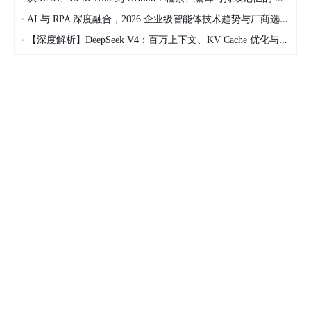
·
AI 与 RPA 深度融合，2026 企业级智能体技术趋势与厂商选型指南
数据管道、来源及处理
·
【深度解析】DeepSeek V4：百万上下文、KV Cache 优化与开源大模型工程化落地
数据管道
LLM 模型需要大量的数据进行训练。为了训练它们，需要构建强
大的数据管道，这些管道高度优化，同时又足够灵活，能够轻松包
含新的公共和专有数据来源。
数据来源
我们首先以“数据来源”作为我们的主要数据来源，该数据源可在 H
ugging Face 上获得。Hugging Face 是一个极好的数据集和预训
练模型资源。他们还提供了许多有用的工具，包括用于分词、模型
推断和代码评估的工具，这些工具作为 Transformers 库的一部分
提供。
“数据来源”是由 BigCode 项目提供的。有关数据集构建的详细信
息可参考 Kocetkov et al. (2022)。在去重之后，版本 1.2 的数据
集包含大约 2.7TB 的可许可证源代码，涵盖了超过 350 种编程语
言。