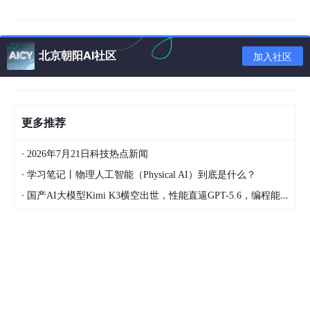
第一步：环境准备
北京朝阳AI社区
加入社区
# 1. 创建虚拟环境
python -m venv venv

source venv/bin/
activate
# Windows: venv/Scripts/a
# 2. 安装依赖
更多推荐
pip install fastapi uvicorn chromadb langchain-
text
·
2026年7月21日科技热点新闻
·
学习笔记丨物理人工智能（Physical AI）到底是什么？
💡 注意：
·
国产AI大模型Kimi K3横空出世，性能直逼GPT-5.6，编程能力全球第一！
python-multipart
是 FastAPI 处理文件上传必须的
依赖。
确保本地已经安装并运行了 Ollama，且下载了
gemma2
:
9
b
模型：
ollama
pull gemma2:
9
b
。