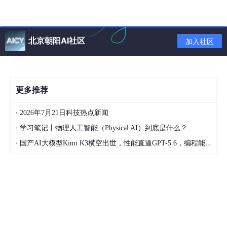
申诉工作流执行
：状态机驱动的自动化投诉流程
热度计算模型
：融合转发、评论、点赞、发布时间等多因子
北京朝阳AI社区
加入社区
加权算法
跨语言分析追踪
：基于多语言Embedding的跨境舆情追踪
2.3 AI处理层
更多推荐
情感倾向分析
：细粒度情感分类（正面/负面/中性/愤怒/悲伤
·
2026年7月21日科技热点新闻
等）
·
学习笔记丨物理人工智能（Physical AI）到底是什么？
预警模型与趋势预测
：基于LSTM+Attention的时间序列预测
·
国产AI大模型Kimi K3横空出世，性能直逼GPT-5.6，编程能力全球第一！
权威信源比对
：与法律法规库、官方数据库的实时交叉验证
多源AIGC内容生成
：基于Deepseek的文案自动生成与改写
2.4 系统支撑层
分布式计算与存储
：Hadoop/Spark集群，ClickHouse实时