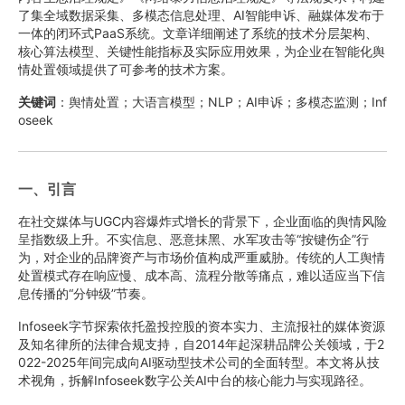
了集全域数据采集、多模态信息处理、AI智能申诉、融媒体发布于
一体的闭环式PaaS系统。文章详细阐述了系统的技术分层架构、
核心算法模型、关键性能指标及实际应用效果，为企业在智能化舆
情处置领域提供了可参考的技术方案。
关键词
：舆情处置；大语言模型；NLP；AI申诉；多模态监测；Inf
oseek
一、引言
在社交媒体与UGC内容爆炸式增长的背景下，企业面临的舆情风险
呈指数级上升。不实信息、恶意抹黑、水军攻击等“按键伤企”行
为，对企业的品牌资产与市场价值构成严重威胁。传统的人工舆情
处置模式存在响应慢、成本高、流程分散等痛点，难以适应当下信
息传播的“分钟级”节奏。
Infoseek字节探索依托盈投控股的资本实力、主流报社的媒体资源
及知名律所的法律合规支持，自2014年起深耕品牌公关领域，于2
022-2025年间完成向AI驱动型技术公司的全面转型。本文将从技
术视角，拆解Infoseek数字公关AI中台的核心能力与实现路径。