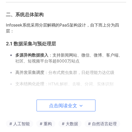
二、系统总体架构
Infoseek系统采用分层解耦的PaaS架构设计，自下而上分为四
层：
2.1 数据采集与预处理层
多源异构数据接入
：支持新闻网站、微信、微博、客户端、
社区、短视频平台等超8000万站点
高并发采集调度
：分布式爬虫集群，日处理能力达亿级
文本结构化处理
：HTML解析、去噪、分词、实体识别
多模态数据解析
：支持图片OCR、视频关键帧提取、音频转
文本
点击阅读全文
2.2 AI执行层
# 人工智能
# 重构
# 大数据
# 自然语言处理
融媒体信息推送
：基于用户画像的智能分发引擎