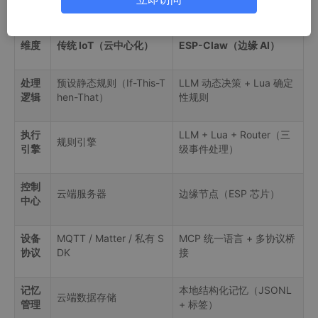
1、ESP-Claw vs 传统 IoT
维度
传统 IoT（云中心化）
ESP-Claw（边缘 AI）
处理
预设静态规则（If-This-T
LLM 动态决策 + Lua 确定
逻辑
hen-That）
性规则
执行
LLM + Lua + Router（三
规则引擎
引擎
级事件处理）
控制
云端服务器
边缘节点（ESP 芯片）
中心
设备
MQTT / Matter / 私有 S
MCP 统一语言 + 多协议桥
协议
DK
接
记忆
本地结构化记忆（JSONL
云端数据存储
管理
+ 标签）