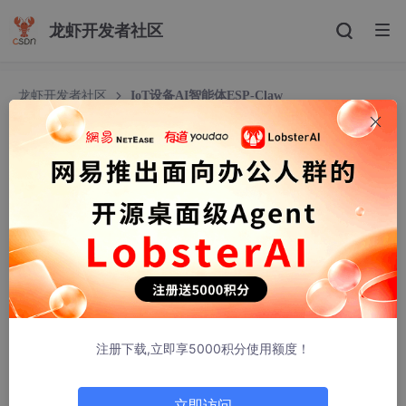
龙虾开发者社区
龙虾开发者社区
IoT设备AI智能体ESP-Claw
IoT设备AI智能体ESP-Claw
vopo123
894人浏览 · 2026-05-08 21:52:24
一、 ESP-Claw 介绍
ESP-Claw 是乐鑫（Espressif）推出的面向 IoT 设备的
Chat Cod
ing 型
AI
智能体（Agent）框架
，核心运行在 ESP32 系列芯片
上，旨在将传统被动执行指令的 IoT 设备，转变为具备本地感知、
注册下载,立即享5000积分使用额度！
决策、执行能力的主动智能体。
官方网址：
https://esp-claw.com/zh-cn
立即访问