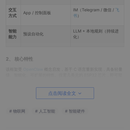
交互
IM（Telegram / 微信 /
飞
App / 控制面板
方式
书
）
智能
LLM + 本地规则（持续进
预设自动化
能力
化）
2、 核心特性
该框架受
OpenClaw
概念启发，基于 C 语言重新实现，具备轻量
级、智能化、可扩展的特性。仅需几美元的 ESP32 芯片，即可部
署该框架，让普通 IoT 设备拥有智能体运行时（Agent Runtim
e），成为本地决策中心，而非单纯的云端指令执行者。
点击阅读全文
特性
描述
# 物联网
# 人工智能
# 智能硬件
💬 以对话创
结合即时通讯（IM）聊天 + 动态 Lua 加载，普
建设备行为
通用户无需编程即可定义设备行为