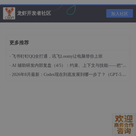
🚀 毫秒级响
事件驱动架构，任意事件可触发 Agent 循环，
应
龙虾开发者社区
响应速度可达毫秒级
加入社区
🧬 结构化内
本地结构化管理设备 “记忆”，数据隐私无需上云
存
更多推荐
📤 MCP 通
支持标准 MCP 设备，可同时作为 Server/Clien
·
飞书钉钉QQ全打通，讯飞Loomy让电脑替你上班
信
t 运行
·
AI 辅助研发内部复盘（4/5）：约束、上下文与技能——把“人的判断”工程化
·
2026年8月最新：Codex现在到底发展到哪一步了？（GPT-5.6与ChatGPT Pro分享）
区别于传统 IoT 仅聚焦 “联网” 和 “执行指令” 的局限，ESP-Claw
核心价值在于：
从被动到主动
：将 Agent 运行时下沉到芯片端，设备
从 “指令执行者” 变为 “本地决策中心”；
低门槛使用
：无需专业编程能力，通过聊天即可定义
设备行为；
高性能响应
：事件驱动的 Agent 循环，保障毫秒级的