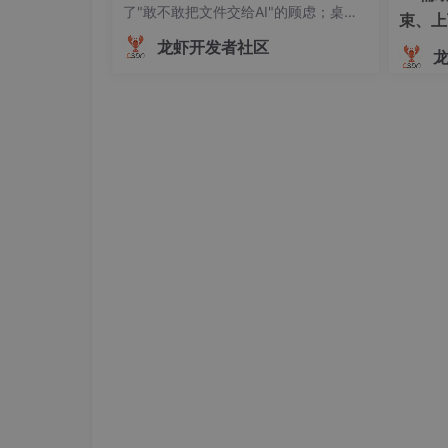
了"敢不敢把文件交给AI"的顾虑；桌面
束、上
宠物和卡通界面则让冰冷的工具协作多
断”工
龙虾开发者社区
了一丝温度。它目前的短板也很明确：
复杂跨平台任务的稳定性还需要提升，
Skill生态的丰富度还在建设中。但如果
你是一个每天被重复性办公任务淹没的
购买完成后，在控制台找到服务器的
公网 IP
，
2.2 连接服务器
在控制台点击「登录」可以直接用网页终端，也可
ssh 
ubuntu@
<你的公网IP>