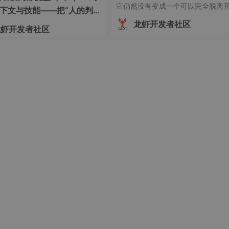
它仍然没有变成一个可以完全脱离
下文与技能——把“人的判
者判断的自动程序员。当前最准确
程化
龙虾开发者社区
龙虾开发者社区
位是：Codex 是一个由开发者控制
够持续操作真实工程环境的软件工程 
ent。ChatGPT 更擅长讨论和理
后面会用到。
以用 SSH 客户端（我用的是本地终端）：