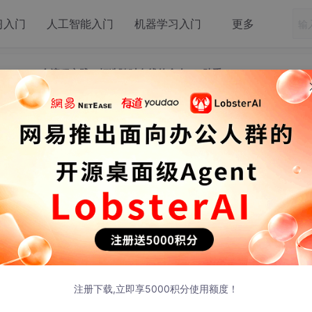
习入门
人工智能入门
机器学习入门
更多
 + QClaw 全流程实践：打造随时在线的个人 AI 助手
aw + QClaw 全流程实践：打造随时在线
人 AI 助手
得一塌糊涂，深圳腾讯大厦门口排队
安装
的盛况我虽然没亲历，
折腾各种
AI
工具的开发者，我第一时间就想到一个问题：本地跑 O
注册下载,立即享5000积分使用额度！
让它 7×24 小时在线？