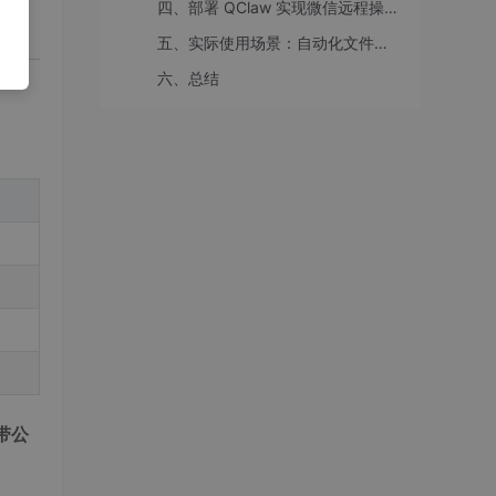
四、部署 QClaw 实现微信远程操控
五、实际使用场景：自动化文件整理助手
六、总结
带公