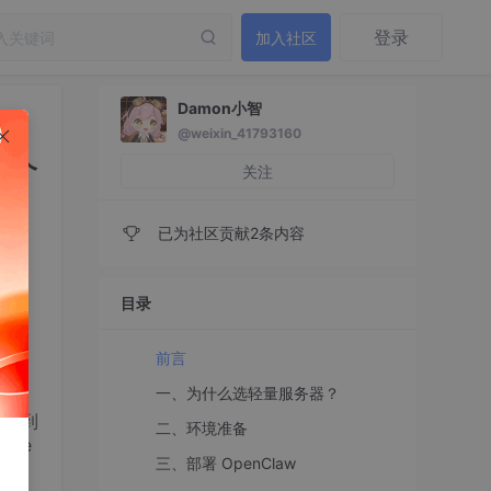
登录
加入社区
Damon小智
@weixin_41793160
的个
关注
已为社区贡献2条内容
目录
前言
一、为什么选轻量服务器？
但刷到
二、环境准备
pe
三、部署 OpenClaw