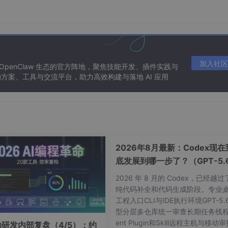
 官方推荐
Linux
环境）
 带宽（基础套餐）
加入社区
 OpenClaw 生态的官方阵地，聚焦技能开发、插件实践与
方案、工具与交流平台，助力高效构建与落地 AI 应用
.04 镜像
2026年8月最新：Codex现在
底发展到哪一步了？（GPT-5.
ChatGPT Pro分享）
2026 年 8 月的 Codex，已经越
纯代码补全和代码生成阶段。专业
工程入口CLI与IDE执行环境GPT-5.
型分层多仓库统一审查长期任务线程
ent Plugin和Skill远程主机与移动
辅助研发内部复盘（4/5）：约