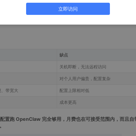
把 OpenClaw 和 QClaw 都部署上去的完整过程。
立即访问
缺点
关机即断，无法远程访问
对个人用户偏贵，配置复杂
境、带宽大
配置上限相对低
成本更高
门配置跑 OpenClaw 完全够用，月费也在可接受范围内，而且自
配。