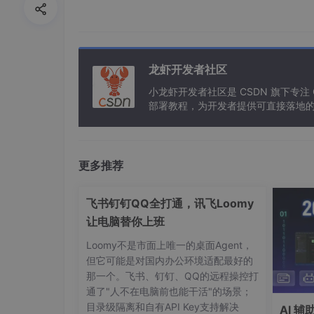
地域
：选离自己近的，我选的上海
镜像
：Ubuntu 22.04 LTS（OpenClaw
龙虾开发者社区
套餐
：2核2G / 60GB SSD / 4Mbps
小龙虾开发者社区是 CSDN 旗下专注
购买时长
：按需，测试先买1个月
部署教程，为开发者提供可直接落地的
截图：轻量服务器购买页面，选择 Ubuntu 22
更多推荐
飞书钉钉QQ全打通，讯飞Loomy
让电脑替你上班
Loomy不是市面上唯一的桌面Agent，
但它可能是对国内办公环境适配最好的
那一个。飞书、钉钉、QQ的远程操控打
通了"人不在电脑前也能干活"的场景；
目录级隔离和自有API Key支持解决
AI 