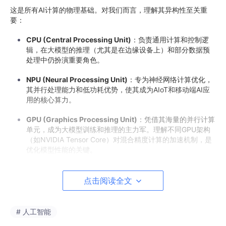
这是所有AI计算的物理基础。对我们而言，理解其异构性至关重
要：
CPU (Central Processing Unit)
：负责通用计算和控制逻
辑，在大模型的推理（尤其是在边缘设备上）和部分数据预
处理中仍扮演重要角色。
NPU (Neural Processing Unit)
：专为神经网络计算优化，
其并行处理能力和低功耗优势，使其成为AIoT和移动端AI应
用的核心算力。
GPU (Graphics Processing Unit)
：凭借其海量的并行计算
单元，成为大模型训练和推理的主力军。理解不同GPU架构
（如NVIDIA Tensor Core）对混合精度计算的加速机制，是
优化模型性能的关键。
SSD (Solid-State Drive) & 内存 (Memory)
：为模型训练和
推理提供高速的数据存储和读取。对于大规模模型，如何高
点击阅读全文
效利用多级存储（如CPU内存和GPU显存）进行模型加载和
分片（Model Sharding），是工程上的挑战。
# 人工智能
2. 模型层 (Model Layer)