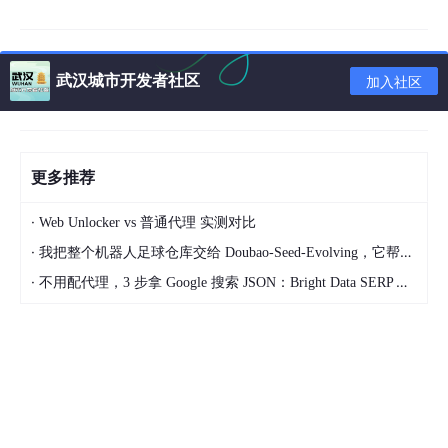
这是AI的“大脑”和“感知器官”，它定义了AI的能力边界。
大语言模型 (LLM)
：这是核心。除了图中的
Llama、Qwe
武汉城市开发者社区
加入社区
n、DeepSeek、豆包、文心一言、星火
等，我们更应关注其
内在架构，如Transformer的变体、混合专家（MoE）结构
等。这些架构的选择直接影响模型的参数量、训练效率和推
理性能。
更多推荐
视觉-语言模型 (Vision-Language Model)
：典型的如CLIP
和Flamingo，它们通过跨模态对齐，使得模型能够理解图像
·
Web Unlocker vs 普通代理 实测对比
中的内容并与文本描述关联。
·
我把整个机器人足球仓库交给 Doubao-Seed-Evolving，它帮我优化了一套足球战术
智能文档理解 (Intelligent Document Understanding)
：这
·
不用配代理，3 步拿 Google 搜索 JSON：Bright Data SERP API 实战
类模型通常结合了OCR、布局分析和自然语言处理技术，专
门处理非结构化或半结构化文档，例如对合同条款的自动提
取。
语音-语言模型 (Speech-Language Model)
：包括自动语音
识别（ASR）和文本转语音（TTS）。在多模态交互中，它们
是实现无缝人机对话的关键。
多模态检测与分割 (Multimodal Detection and Segmentat