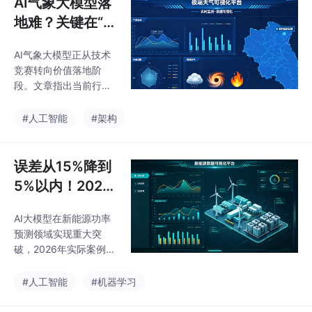
AI气象大模型落
农事模型，实现精准防
于转向"可执行功率"概
御。中国正推进农
地难？关键在“场
念，结合AI气象大模型
景适配层”，一套
实现分钟级网格化预
AI气象大模型正从技术
架构讲清楚
测。未来电力交易员需
竞赛转向价值落地阶
兼具气象分析与金融衍
段。文章指出当前行业
生品能力，通过蒙特卡
存在将模型精度等同于
洛模拟量化置信区间，
业务价值的误区，揭示
#人工智能
#架构
在价格波动中把握交易
了通用气象模型在实际
时机。市场已从单纯追
应用中面临的三大痛
求预测精度转向
点：时空尺度不匹配、
误差从15%降到
关键变量缺失和物理一
5%以内！2026
致性不足。针对这些问
新能源功率预
题，提出了"场景适配
AI大模型在新能源功率
测，AI大模型交
层"的四层解决方案：数
预测领域实现重大突
据底座层实现多源数据
出的成绩单有多
破，2026年实际案例显
融合，场景映射层完成
炸？
示：华北某500MW风
气象变量到业务指标的
电场预测误差从14.7%
#人工智能
#机器学习
转译，决策生成层构建
降至4.8%，月度考核罚
智能体协作系统，闭环
款从82万降至7万。核