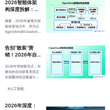
2026智能体架
构深度拆解：Cl
awbot系统如何
摘要：2026年被视为智
成为AI Agent自
能体落地元年，华为云
动化平台的“乐高
AgentArts和Clawbot系
工厂”？
统展示了从概念验证到
规模化生产的突破。Cla
告别“散装”营
wbot通过插件化重构解
决了传统单体架构的紧
销！2026年自
耦合问题，采用"接口标
动获客系统搭建
准化+动态加载"设计，
2026年营销新范式：AI
指南：从GEO优
使核心框架与模型提供
驱动的自动获客系统正
化到AI Agent的
商解耦，实现并行开发
在颠覆传统流量漏斗。
和灵活迭代。其三层架
全域闭环
随着AI购物助理普及和
构（模型适配层、自动
算力爆发，品牌需构
#人工智能
化执行层、记忆系统）
建"GEO优化+AI内容工
和Gateway-Node部署
厂+智能分发+自动化承
模式，为企业提供了可
接"四层系统。关键转变
2026年深度：
扩展的智能体解决方
包括：优化内容被AI引