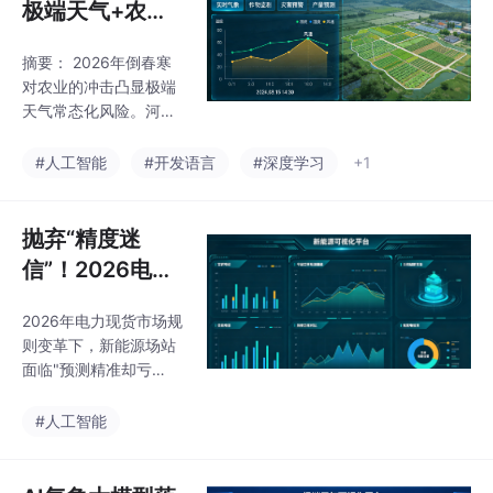
极端天气+农
用的GEO策略，建立工
业，一场倒春寒
业化内容生产线，通过
摘要： 2026年倒春寒
正在重塑种植决
微型社群打造真实连
对农业的冲击凸显极端
接。先行者已实现线索
策与产量风险控
天气常态化风险。河南
成本降低40%，但需避
制
周口小麦因夜间骤降至
免AI炫技、中等定位陷
零下3℃受灾，农户损
#人工智能
#开发语言
#深度学习
+1
阱。未来营销胜负手在
失惨重。专家指出，倒
于系统化能力，让AI24
春寒的破坏性在于精准
小时&quot
打击作物敏感期（如小
抛弃“精度迷
麦拔节孕穗阶段），且
信”！2026电力
危害滞后显现，易引发
现货“绞肉机”
次生病害。传统经验式
2026年电力现货市场规
中，只有“可执行
种植决策存在三大盲
则变革下，新能源场站
区：无法预判具体降温
功率”才是新能源
面临"预测精准却亏
时间、地块差异及科学
的救命稻草
损"的困境。文章指出传
补救措施。破局需结合
统功率预测存在两大痛
#人工智能
短临气象预警（如分钟
点：受限电干扰的数据
级监测）、地块级风险
闭环和忽视执行概率的
分析（卫星数据）及AI
风险评估。破局关键在