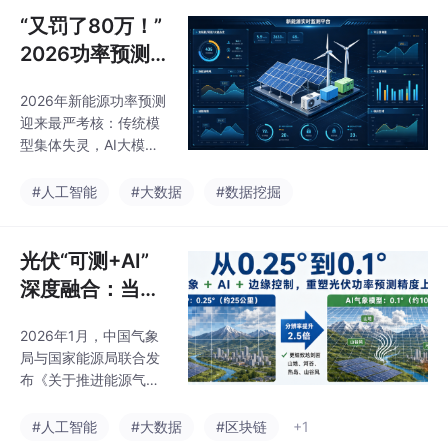
迭代层确保持续优化。
心技术包括：1）超长序
“又罚了80万！”
通过典型案例显示，该
列建模能力，突破传统L
2026功率预测
STM的记忆局限；2）
生死局：传统模
多模态数据融合，整合
2026年新能源功率预测
型集体失灵，AI
气象、地理、设备等多
迎来最严考核：传统模
维信息；3）概率预测
大模型凭什么成
型集体失灵，AI大模型
与考核博弈优化；4）
为“免死金牌”？
成破局关键。新版"双细
持续学习机制。政策层
则"实施后，考核粒度从
#人工智能
#大数据
#数据挖掘
面，国家八部门明确支
日均压缩至15分钟，电
持发展行业大模型，推
价高峰时段偏差惩罚加
动AI与能源深度融合。
重3-5倍，导致全国风
光伏“可测+AI”
实践表明，数据治
电场预测罚款同比暴涨2
深度融合：当功
00%。传统LSTM模型
率预测进入秒级
因架构缺陷无法处理长
2026年1月，中国气象
时代，新能源消
程天气依赖，数据污染
局与国家能源局联合发
和物理规律缺失问题凸
纳的终极解法浮
布《关于推进能源气象
显。而Transformer架
出水面
服务体系建设的指导意
构的大模型通过四大核
见》，设定了清晰的目
#人工智能
#大数据
#区块链
+1
心能力实现突破：超长
标：到2027年，基本建