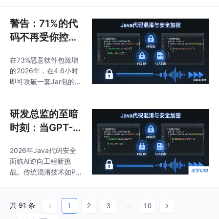
序列记忆保持10天天气
立覆盖能源规划选址、
关联，多
资源监测预报、防灾减
警告：71%的代
灾、电力市场交易等全
码不再受你控
场景的一体化能源气象
制！2026年Jar
服务体系，自主可控的
在73%恶意软件包激增
包成黑客“新提款
风能太阳能专业数值模
的2026年，在4.6小时
式和能源电力气象人工
机”，JDK 21正
即可攻破一套Jar包的AI
智能专业模型实现业务
沦为透明人？
时代，
化运行。2026年4月，
光伏“四可”体系中的“可
研发总监的至暗
测”环节与AI预测技术的
时刻：当GPT-6
深度融合，正在为长期
困扰行业的发电波动性
能秒级扒皮Java
2026年Java代码安全
代码，JDK 21应
面临AI逆向工程新挑
用的“最后一公
战。传统混淆技术如Pro
里”拿什么守？
Guard已无法抵御AI辅
助的逆向攻击，攻击者
能在数小时内还原核心
共 91 条
1
2
3
10
逻辑。新一代防御体系