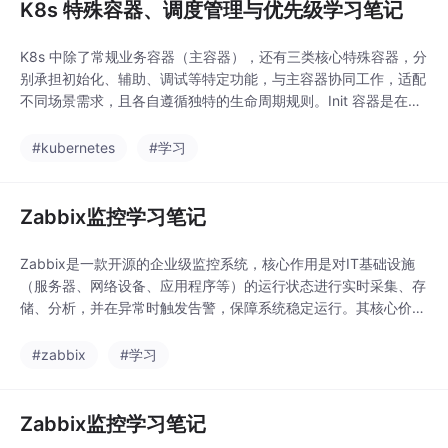
K8s 特殊容器、调度管理与优先级学习笔记
K8s 中除了常规业务容器（主容器），还有三类核心特殊容器，分
别承担初始化、辅助、调试等特定功能，与主容器协同工作，适配
不同场景需求，且各自遵循独特的生命周期规则。Init 容器是在主
容器启动前执行的特殊容器，用于完成主容器启动前的初始化任
务，必须全部执行成功，主容器才会启动。若 Init 容器执行失败，
#kubernetes
#学习
kubelet 会根据 Pod 的 restartPolicy 不断重启，直至执行成功（r
es
Zabbix监控学习笔记
Zabbix是一款开源的企业级监控系统，核心作用是对IT基础设施
（服务器、网络设备、应用程序等）的运行状态进行实时采集、存
储、分析，并在异常时触发告警，保障系统稳定运行。其核心价值
在于“全面覆盖、灵活扩展、低成本落地”，是中小企业及大型互联
网公司首选的开源监控解决方案。核心特点：开源免费：基于GPL
#zabbix
#学习
协议，无商业授权成本，可自由修改源码；多平台支持：兼容Linu
x、Windows、Unix等操作系统
Zabbix监控学习笔记