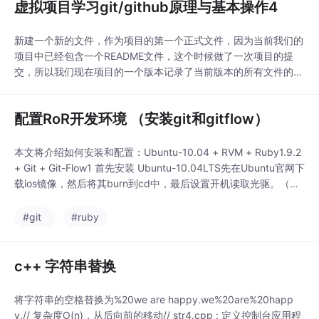
虚拟项目学习git/github原理与基本操作4
新建一个新的文件，作为项目的第一个正式文件，因为当前我们的
项目中已经包含一个README文件，这个时候做了一次项目的提
交，所以我们现在项目的一个版本记录了当前版本的所有文件的镜
像，我们称为C1。查看当前项目状态：git status会给出当前项目
中的文件的状态，是未跟踪，还是已经修改没暂存，或者已经暂
配置RoR开发环境 （安装git和gitflow）
存，或者已经提交等状态。watkins@watkins:~/w
本文将介绍如何安装和配置：Ubuntu-10.04 + RVM + Ruby1.9.2
+ Git + Git-Flow1 首先安装 Ubuntu-10.04LTS先在Ubuntu官网下
载ios镜像，然后将其burn到cd中，最后设置开机读取光驱。（重
启，按F11)根路径分配50G（/）交换分区分配4G（注：一般为内
存2倍）其余分配给home（/home)2 安装g
#git
#ruby
c++ 字符串替换
将字符串的空格替换为%20we are happy.we%20are%20happ
y.// 复杂度O(n)，从后向前的移动// str4.cpp : 定义控制台应用程