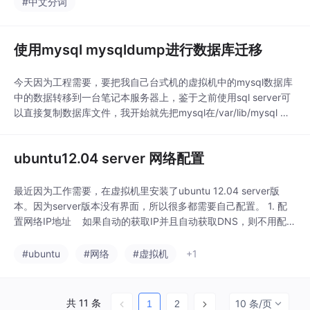
#中文分词
如CRF, is p
使用mysql mysqldump进行数据库迁移
今天因为工程需要，要把我自己台式机的虚拟机中的mysql数据库
中的数据转移到一台笔记本服务器上，鉴于之前使用sql server可
以直接复制数据库文件，我开始就先把mysql在/var/lib/mysql 目
录下存储的数据库所有的文件直接拷贝过去了，但是那台电脑重启
mysql,重启电脑，都没有显示出数据，数据库依旧是最初的空的数
ubuntu12.04 server 网络配置
据库。后来经高人指点，原来在ubuntu环境下mysq
最近因为工作需要，在虚拟机里安装了ubuntu 12.04 server版
本。因为server版本没有界面，所以很多都需要自己配置。 1. 配
置网络IP地址 如果自动的获取IP并且自动获取DNS，则不用配
置。IP可以通过DHCP方式自动获取。 但是服务器一般都使用静
态IP，就需要手动配置。 ubuntu的网络配置信息放在/etc/n
#ubuntu
#网络
#虚拟机
+1
共 11 条
10 条/页
1
2