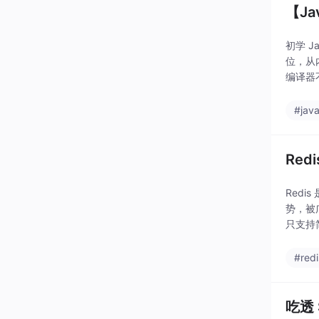
【Ja
初学 J
位，从内
编译器
数？自
#jav
Red
Red
势，被
只支持
基础数
#redi
吃透