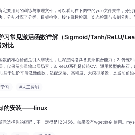
定要用到的训练与推理文件，可以看到在下图中的yolo文件夹中，分别有classif
夹，分别对应了分类、目标检测、旋转目标检测、姿态检测与实例分割。
习常见激活函数详解（Sigmoid/Tanh/ReLU/Leak
景对比
激活函数的核心价值是引入非线性，让深层网络具备复杂拟合能力；2. 传统Sig
，仅保留少量输出层场景；3. ReLU系列是传统CV、通用模型的基石，Lea
ELU属于进阶平滑激活函数，适配深层、高精度、大模型场景，是当前前沿
可极大降低
度学习
#人工智能
ql的安装——linux
随意选择你的密码，不一定得是123456。如果没有wget命令.使用。mys