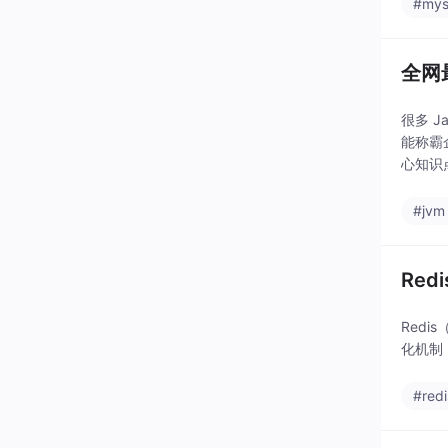
#mys
全网
很多 
能称霸
心知识
具。不
#jvm
Re
Redi
化机制
#redi