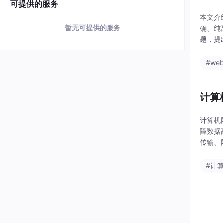
可提供的服务
本文介
暂无可提供的服务
确、纯
题，提
包括U
#web
计算
计算机
障数据
传输、
指定了
#计