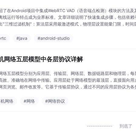
绍了在Android项目中集成WebRTC VAD（语音端点检测）模块的方法及
离线运行等特点成为业界标准。文章详细说明了快速集成步骤，包括依赖
出"三维过滤机制"：算法层采用最激进模式，物理层设置能量门限，时间
I布局和核心逻辑
rtc
#java
#android-studio
机网络五层模型中各层协议详解
网络五层模型分别为应用层、传输层、网络层、数据链路层和物理层，每
高效、准确地在网络中传输。应用层处于网络模型的最顶层，直接面向用
网页浏览、邮件收发等。它基于传输层协议，通过不同的应用层协议为各
默认端口。​HTTP（超文本传输协议）和 HTTPS（超文
算机网络
#网络
#网络协议
到底了