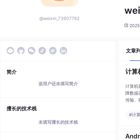
we
@weixin_73907792
2025
文章
计算
简介
该用户还未填写简介
计算机
障数据
传输、
指定了
擅长的技术栈
#计
未填写擅长的技术栈
An