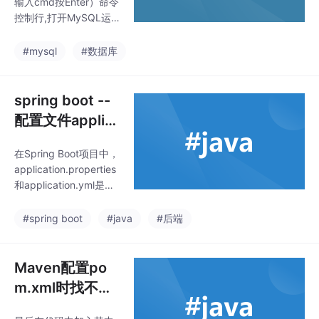
输入cmd按Enter）命令
中
可运行的程序 或
控制行,打开MySQL运
批处理文件解决
行时，出现‘mysql‘ 不是
内部或外部命令，也不
办法）
#mysql
#数据库
是可运行的程序 或批处
理文件可能是没有配置
mysql配置环境变量或
spring boot --
者配置路径有错误。
配置文件applic
ation.propertie
在Spring Boot项目中，
s 换成 applicati
application.properties
on.yml
和application.yml是两
种常用的配置文件格
式，它们各自具有不同
#spring boot
#java
#后端
的特点和适用场景2。以
下是它们之间的主要差
异2：性能差异 4：加载
Maven配置po
机制 2：application.pr
m.xml时找不到
operties文件会被加载
依赖项的解决方
到内存中，并且只加载