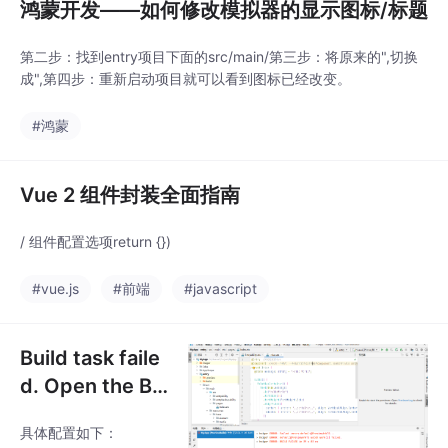
鸿蒙开发——如何修改模拟器的显示图标/标题
第二步：找到entry项目下面的src/main/第三步：将原来的",切换
成",第四步：重新启动项目就可以看到图标已经改变。
#鸿蒙
Vue 2 组件封装全面指南
/ 组件配置选项return {})
#vue.js
#前端
#javascript
Build task faile
d. Open the Bu
ild window to v
具体配置如下：
iew details.(鸿