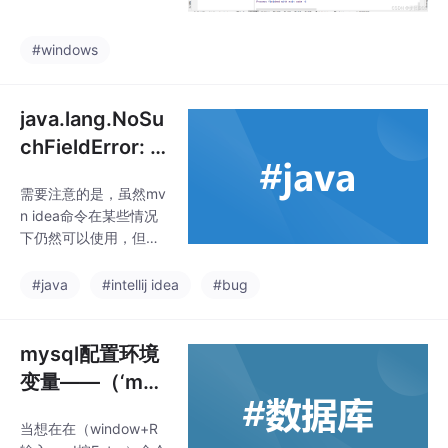
蒙开发——Dev
Eco Studio预览
#windows
器无法打开)
java.lang.NoSu
chFieldError: C
lass com.sun.t
‌需要注意的是，虽然mv
ools.javac.tre
n idea命令在某些情况
e.JCTree$JCI
下仍然可以使用，但它
mport does no
已经被新的命令所取
代。出现java.lang.NoS
t have member
#java
#intellij idea
#bug
uchFieldError: Class c
fiel
om.sun.tools.javac.tre
e.JCTree$JCImport d
mysql配置环境
oes not have member
变量——（‘mys
field 'com.sun.tools.jav
ql‘ 不是内部或外
ac.tree.JCTree quali
当想在在（window+R
部命令，也不是
d'报错可能是引入依赖