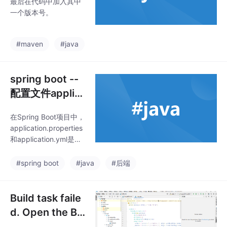
最后在代码中加入其中
法
一次，之后直接从内存
一个版本号。
中读取2。因此，无论是
在应用启动时还是运行
时读取application.pro
#maven
#java
spring boot --
配置文件applic
ation.propertie
在Spring Boot项目中，
s 换成 applicati
application.properties
on.yml
和application.yml是两
种常用的配置文件格
式，它们各自具有不同
#spring boot
#java
#后端
的特点和适用场景2。以
下是它们之间的主要差
异2：性能差异 4：加载
Build task faile
机制 2：application.pr
d. Open the Bu
operties文件会被加载
ild window to v