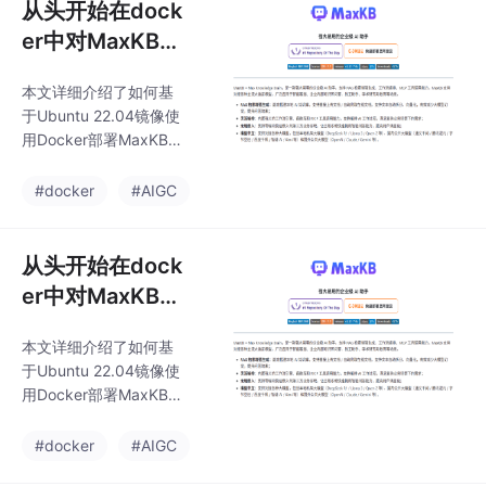
从头开始在dock
er中对MaxKB工
程源码部署笔记
本文详细介绍了如何基
于Ubuntu 22.04镜像使
用Docker部署MaxKB
企业级AI助手的过程。
首先，通过docker run
#docker
#AIGC
命令创建并启动容器，
然后从GitHub克隆Max
KB项目。接着，配置Py
从头开始在dock
thon 3.11环境并安装必
er中对MaxKB工
要的依赖，包括使用pip
程源码部署笔记
安装poetry包管理工
本文详细介绍了如何基
具。随后，解决运行过
于Ubuntu 22.04镜像使
程中遇到的路径和Post
用Docker部署MaxKB
greSQL数据库配置问
企业级AI助手的过程。
题，安装并配置pgvect
首先，通过docker run
#docker
#AIGC
or扩展以支持向量数据
命令创建并启动容器，
类