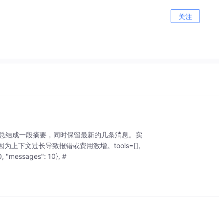
关注
息总结成一段摘要，同时保留最新的几条消息。实
下文过长导致报错或费用激增。tools=[],
"messages": 10}, #