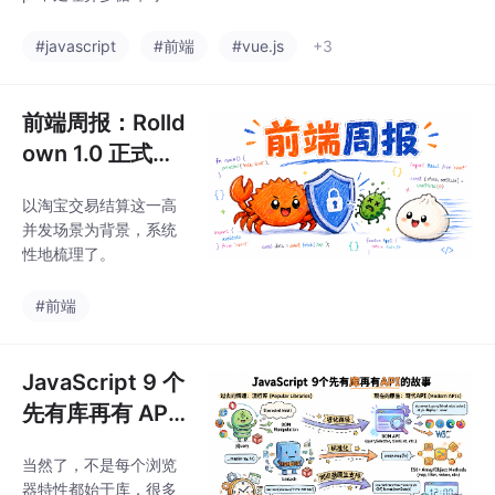
要注意： for循环+awai
t保证顺序但效率低 ma
#javascript
#前端
#vue.js
+3
p+await返回Promise数
组，需搭配Promise.all
实现并行 Promise.all
前端周报：Rolld
的"全有或全无"特性可
own 1.0 正式发
能导致数据丢失 解决方
布、TanStack
案： 使用Promise.allSe
以淘宝交易结算这一高
遭遇史诗级供应
ttled保留所有结果 加tr
并发场景为背景，系统
y/catch返回兜底值 使
链攻击、Bun 全
性地梳理了。
用p-l
面迁移至 Rust
#前端
JavaScript 9 个
先有库再有 API
的故事
当然了，不是每个浏览
器特性都始于库，很多