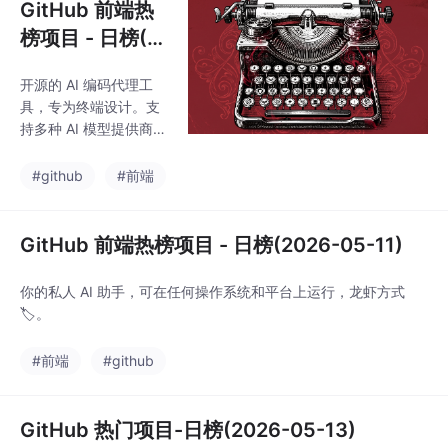
GitHub 前端热
榜项目 - 日榜(2
026-05-08)
开源的 AI 编码代理工
具，专为终端设计。支
持多种 AI 模型提供商
（GPT-4、Claude、Ge
mini 等），提供桌面应
#github
#前端
用和命令行两种使用方
式，内置两个可切换的
智能代理。💡。
GitHub 前端热榜项目 - 日榜(2026-05-11)
你的私人 AI 助手，可在任何操作系统和平台上运行，龙虾方式
🏷️。
#前端
#github
GitHub 热门项目-日榜(2026-05-13)