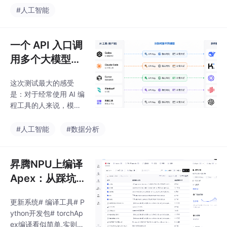
#人工智能
一个 API 入口调
用多个大模型：
AiiOnly客户端 +
这次测试最大的感受
CC Switch 打通
是：对于经常使用 AI 编
Codex AI编程流
程工具的人来说，模型
程
管理本身已经成为一个
需要解决的问题。AiiOn
#人工智能
#数据分析
ly Token Plan + CC Sw
itch 的组合，将几个环
节进行了整合，在实际
昇腾NPU上编译
开发过程中，可以根据
Apex：从踩坑
任务类型选择不同模
到搞定
型。除此之外，AiiOnly
更新系统# 编译工具# P
目前也在完善更多 AI 使
ython开发包# torchAp
用入口，包括 veryCla
ex编译看似简单,实则暗