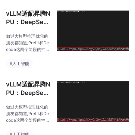
对于大模型训练来说，
展示此内容Apex编译看
Apex基本是必备工
似简单,实则暗藏许多细
vLLM适配昇腾N
节。本文通过真实案例,
PU：DeepSeek
深入剖析了从网络代理
-V3 PD分离部署
到系统库路径的各个环
做过大模型推理优化的
完整流程
节。Docker守护进程代
朋友都知道,Prefill和De
理配置容易漏lib和lib64
code这两个阶段的性质
路径差异编译脚本会覆
完全不同:Prefill阶段就
盖手动修改希望大家可
像是读完整本书做笔记
#人工智能
以学习一些经验教训，
——需要把用户输入的
对于大模型训练来说，
完整prompt编码成隐藏
Apex基本是必备工
状态,同时生成KV Cach
vLLM适配昇腾N
e。这个过程计算量大,
PU：DeepSeek
吃算力。Decode阶段
-V3 PD分离部署
更像是一个字一个字往
做过大模型推理优化的
完整流程
外蹦——每次只生成一
朋友都知道,Prefill和De
个token,一直重复到结
code这两个阶段的性质
束。这个过程主要瓶颈
完全不同:Prefill阶段就
在显存带宽,属于典型的
像是读完整本书做笔记
#人工智能