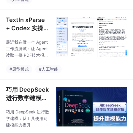
访存密集型任务。两个
——需要把用户输入的
阶段混在一起跑,就会出
完整prompt编码成隐藏
现资
状态,同时生成KV Cach
TextIn xParse
e。这个过程计算量大,
+ Codex 实操：
吃算力。Decode阶段
把复杂 PDF 表
更像是一个字一个字往
最近我在做一个 Agent
格解析成 Agent
外蹦——每次只生成一
工作流测试：让 Agent
个token,一直重复到结
可用数据
读取一份 PDF技术报
束。这个过程主要瓶颈
告，自动提取实验平
在显存带宽,属于典型的
台、硬件配置、系统环
#原型模式
#人工智能
访存密集型任务。两个
境和测试指标，再生成
阶段混在一起跑,就会出
结构化对比摘要。
现资
巧用 DeepSeek
进行数学建模：
从工具使用到建
巧用 DeepSeek 进行数
模能力提升
学建模：从工具使用到
建模能力提升