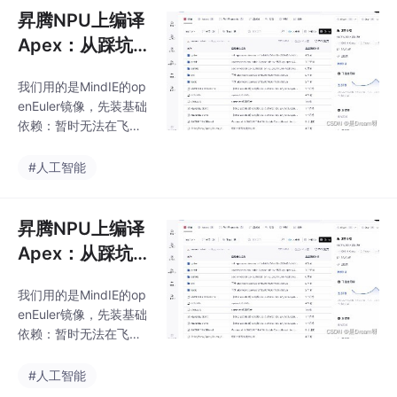
似简单,实则暗藏许多细
昇腾NPU上编译
节。本文通过真实案例,
Apex：从踩坑
深入剖析了从网络代理
到搞定
到系统库路径的各个环
我们用的是MindIE的op
节。Docker守护进程代
enEuler镜像，先装基础
理配置容易漏lib和lib64
依赖：暂时无法在飞书
路径差异编译脚本会覆
文档外展示此内容然后
盖手动修改希望大家可
就可以开始执行编译：
#人工智能
以学习一些经验教训，
暂时无法在飞书文档外
对于大模型训练来说，
展示此内容Apex编译看
Apex基本是必备工
似简单,实则暗藏许多细
昇腾NPU上编译
节。本文通过真实案例,
Apex：从踩坑
深入剖析了从网络代理
到搞定
到系统库路径的各个环
我们用的是MindIE的op
节。Docker守护进程代
enEuler镜像，先装基础
理配置容易漏lib和lib64
依赖：暂时无法在飞书
路径差异编译脚本会覆
文档外展示此内容然后
盖手动修改希望大家可
就可以开始执行编译：
#人工智能
以学习一些经验教训，
暂时无法在飞书文档外