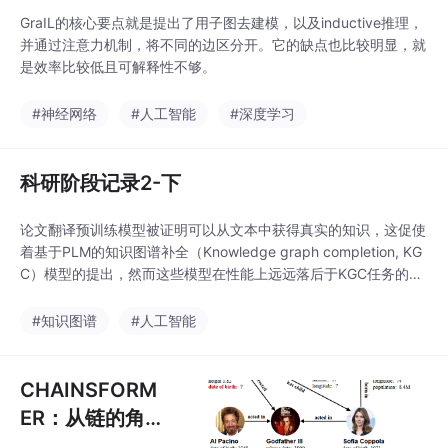
GraIL的核心要点就是提出了用子图去建模，以及inductive推理，
并通过注意力机制，将不同的边区分开。它的缺点也比较明显，就
是效率比较低且可解释性不够。
#神经网络
#人工智能
#深度学习
科研阶段记录2-下
论文翻译预训练模型被证明可以从文本中获得真实的知识，这促使
着基于PLM的知识图谱补全（Knowledge graph completion, KG
C）模型的提出，然而这些模型在性能上远远落后于KGC任务的S
OTA。<封闭世界假设 (Closed-world assumption, CWA)认为，
在给定的知识图谱中没有出现的三元组是错误的。我们可以很容易
#知识图谱
#人工智能
在 CWA 下评估没有标注的模型的性能。然而
CHAINSFORM
ER：从链的角度
对知识图谱进行