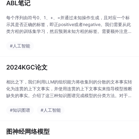
ABL笔记
每个序列由符号0、1、+、=并通过未知操作生成，且对应一个标
示其是否正确的标签，即正positive或者negative。我们需要从此
类方程的训练集学习，然后预测未知方程的标签。需要额外注意的
是，控制标签分配的操作规则是未知的，方程的大小亦可不同。如
果不一致，将通过逻辑反绎生成最小化不一致的假设修订。例如，
#人工智能
假设非C已经被修正为C，将其进一步生成反绎标签。如果少量的
标记数据可用，它们不仅可以用于训练
2024KGC论文
相比之下，我们利用LLM的组织能力将收集到的分散的文本事实转
化为连贯的上下文事实，并使用连贯的上下文事实来指导模型推断
缺失的事实。介绍了这三种知识图谱完成模型的分类方法。对于包
含 isA 关系三元组的知识图谱，可以利用 isA 关系的潜在语义信息
来学习知识嵌入，可以缓解图稀疏性导致的学习不足问题，而无需
#知识图谱
#人工智能
增加额外的训练样本。知识图谱嵌入方法两类：基于结构的方法(T
ransE,RotatE,TuckE
图神经网络模型