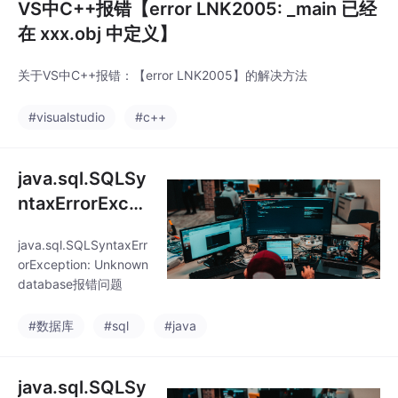
VS中C++报错【error LNK2005: _main 已经
在 xxx.obj 中定义】
关于VS中C++报错：【error LNK2005】的解决方法
#visualstudio
#c++
java.sql.SQLSy
ntaxErrorExce
ption: Unknow
java.sql.SQLSyntaxErr
n database报错
orException: Unknown
问题
database报错问题
#数据库
#sql
#java
java.sql.SQLSy