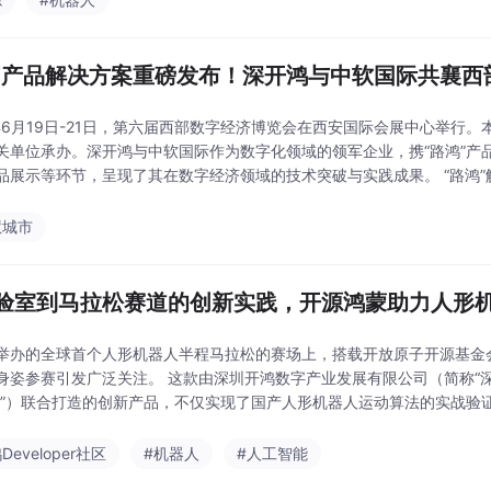
”产品解决方案重磅发布！深开鸿与中软国际共襄西
5年6月19日-21日，第六届西部数字经济博览会在西安国际会展中心举行
关单位承办。深开鸿与中软国际作为数字化领域的领军企业，携“路鸿”产
等环节，呈现了其在数字经济领域的技术突破与实践成果。 “路鸿”解决方案正式发布，助力西安公路数智升级 在开
，深开鸿联合中软国际有限公司、佳都科技集
慧城市
验室到马拉松赛道的创新实践，开源鸿蒙助力人形
举办的全球首个人形机器人半程马拉松的赛场上，搭载开放原子开源基金会
。 这款由深圳开鸿数字产业发展有限公司（简称“深开鸿”）与乐聚(深圳)机器人技术有限公司（简
聚”）联合打造的创新产品，不仅实现了国产人形机器人运动算法的实战验
的一次创新实践。 “夸父”机器人：开源鸿蒙赋
Developer社区
#机器人
#人工智能