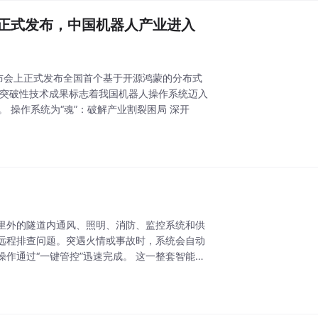
OS正式发布，中国机器人产业进入
发布会上正式发布全国首个基于开源鸿蒙的分布式
1.0。这一突破性技术成果标志着我国机器人操作系统迈入
“多机协同、群体智能”的新阶段，为全球机器人技术发展提供了全新的'中国方案'。 操作系统为“魂”：破解产业割裂困局 深开
里外的隧道内通风、照明、消防、监控系统和供
远程排查问题。突遇火情或事故时，系统会自动
作通过“一键管控”迅速完成。 这一整套智能化