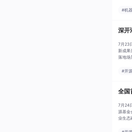
#机
深开
7月2
新成果
落地场景
#开
全国
7月2
源基金
业生态融合、能力复用、
通用操
#开