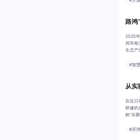
路鸿
202
局等相
生态产品展示
幕式上
#智
从实
在近日
矫健的身姿参赛引发广泛关注
称“乐
#开鸿