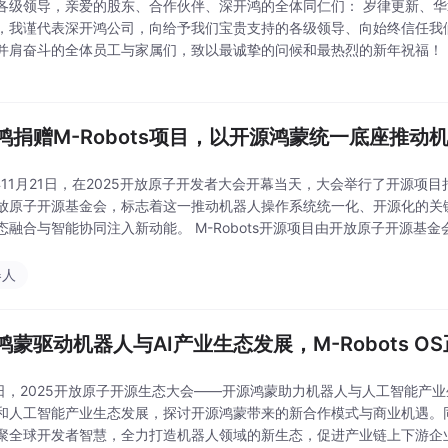
领导，亲爱的股东、合作伙伴、深开鸿的全体同仁们： 岁律更新、华章再启。在这辞旧迎新的美
，我谨代表深开鸿公司，向给予我们宝贵支持的各级领导、向始终信任我
肩奋斗的全体员工与家属们，致以最诚挚的问候和最热烈的新年祝福！ 回望2025年，是“十四五”
年，是中国科技在自立自强道路上持续精进的一年，更是深开鸿厚积薄发
数
鸿捐赠M-Robots项目，以开源鸿蒙统一底座推动
5年11月21日，在2025开放原子开发者大会开幕当天，大会举行了开源项目
放原子开源基金会，标志着这一推动机器人操作系统统一化、开源化的关
注入新动能。 M-Robots开源项目由开放原子开源基金会孵化、深开鸿牵头发起，旨在以开源共建的方
基于开源鸿蒙的统一机器人操作系
器人
鸿蒙驱动机器人与AI产业生态发展，M-Robots O
4日，2025开放原子开源生态大会——开源鸿蒙助力机器人与人工智能产
和人工智能产业生态发展，探讨开源鸿蒙带来的新合作模式与商业机遇。同时通
全球开发者智慧，全力打造机器人领域的新生态，促进产业链上下游企业的协同创新发展。 