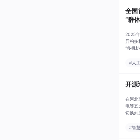
全国
“群
202
异构多机
#人
开源
在河北
电等五
切换到
的隧道
#智