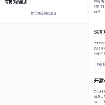
尊敬的各级
可提供的服务
好时刻
伙伴、并
暂无可提供的服务
收官之
守“以
深开
202
赠给开
业的生态融合与智能协同
式打造
#机
开源
7月2
机器人
节，汇聚