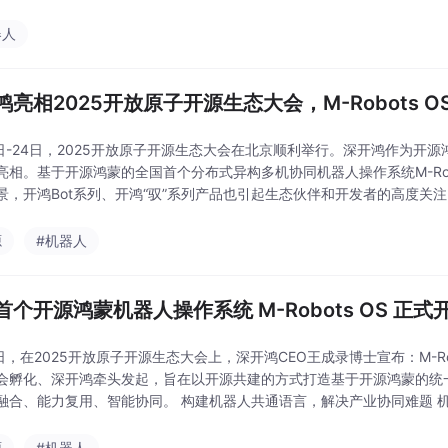
程晓明 程晓明在致辞中表示，M-Robo
器人
鸿亮相2025开放原子开源生态大会，M-Robots 
3日-24日，2025开放原子开源生态大会在北京顺利举行。深开鸿作为
亮相。基于开源鸿蒙的全国首个分布式异构多机协同机器人操作系统M-Rob
，开鸿Bot系列、开鸿“驭”系列产品也引起生态伙伴和开发者的高度关注，为开源鸿蒙生
正式开源 大会期间，由深
源
#机器人
首个开源鸿蒙机器人操作系统 M-Robots OS 正式
4日，在2025开放原子开源生态大会上，深开鸿CEO王成录博士宣布：M-
会孵化、深开鸿牵头发起，旨在以开源共建的方式打造基于开源鸿蒙的统一机器
智能协同。 构建机器人共通语言，解决产业协同难题 机器人行业正面临两大关键挑战：一方面，传统
作系统难以满足实时性要求
源
#机器人