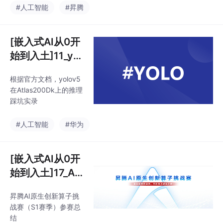
#人工智能
#昇腾
[嵌入式AI从0开
始到入土]11_yol
ov5在昇腾上推
根据官方文档，yolov5
理
在Atlas200Dk上的推理
踩坑实录
#人工智能
#华为
[嵌入式AI从0开
始到入土]17_As
cend C算子开
昇腾AI原生创新算子挑
发
战赛（S1赛季）参赛总
结