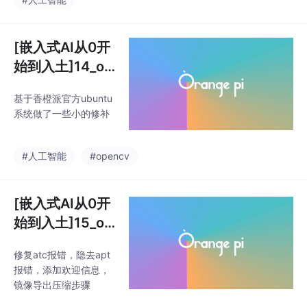
[嵌入式AI从0开
始到入土]14_or
angepi_aipro小
基于香橙派官方ubuntu
修补含yolov7多
系统做了一些小的修补
线程案例
#人工智能
#opencv
[嵌入式AI从0开
始到入土]15_or
angepi_aipro欢
修复atc报错，隐去apt
迎界面、ATC b
报错，添加欢迎信息，
ug修复、镜像导
镜像导出压缩步骤
出备份