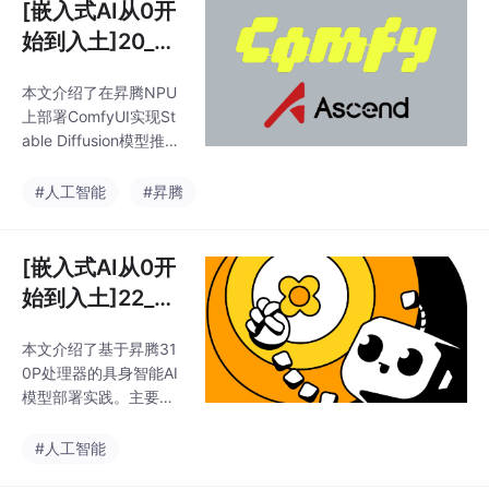
[嵌入式AI从0开
始到入土]20_在
Ascend上使用
本文介绍了在昇腾NPU
ComfyUI部署S
上部署ComfyUI实现St
D模型
able Diffusion模型推理
的完整教程。主要内容
包括：1）ComfyUI的特
#人工智能
#昇腾
点与优势，强调其节点
式工作流和昇腾NPU原
生支持；2）实测支持的
[嵌入式AI从0开
模型列表（SDXL、SD3
始到入土]22_基
等），生图速度约20秒/
于昇腾310P RC
张；3）详细的环境搭
本文介绍了基于昇腾31
模式的ACT模型
建指南，提供容器和源
0P处理器的具身智能AI
码两种安装方式；4）
部署实践
模型部署实践。主要内
关键注意事项，如首次
容包括：硬件平台选择
运行需图编译、不支持
（香橙派AI Station开发
#人工智能
量化模型等。教程适合
板）、环境配置（CAN
希望在昇腾平台实现AI