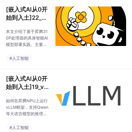
N 8.5.0工具链安装）、
图像生成的
模型下载（ACT动作分
[嵌入式AI从0开
块Transformer模型）
始到入土]22_基
和代码部署（lerobot框
于昇腾310P RC
架配置）。重点展示了
本文介绍了基于昇腾31
模式的ACT模型
在资源受限的机器人平
0P处理器的具身智能AI
台上部署具身智能系统
部署实践
模型部署实践。主要内
的完整流程，涉及Pyth
容包括：硬件平台选择
on环境搭建、NPU驱动
（香橙派AI Station开发
#人工智能
安装、模型转换等关键
板）、环境配置（CAN
步骤，为边缘计算场景
N 8.5.0工具链安装）、
下的
模型下载（ACT动作分
[嵌入式AI从0开
块Transformer模型）
始到入土]19_vll
和代码部署（lerobot框
m Ascend初体
架配置）。重点展示了
如何在昇腾NPU上运行
验（通过源码安
在资源受限的机器人平
vLLM框架，支持Qwen
台上部署具身智能系统
装）
等大语言模型的推理任
的完整流程，涉及Pyth
务，并详细记录了环境
on环境搭建、NPU驱动
配置、问题排查和性能
#人工智能
安装、模型转换等关键