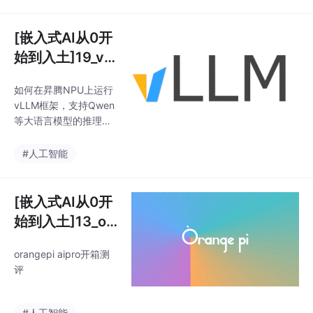
优化的完整过程。该系
步骤，为边缘计算场景
列持续更新，配套B站
下的
视频教程同步推进。
[嵌入式AI从0开
始到入土]19_vll
m Ascend初体
如何在昇腾NPU上运行
验（通过源码安
vLLM框架，支持Qwen
装）
等大语言模型的推理任
务，并详细记录了环境
配置、问题排查和性能
#人工智能
优化的完整过程。该系
列持续更新，配套B站
视频教程同步推进。
[嵌入式AI从0开
始到入土]13_or
angepi aipro开
orangepi aipro开箱测
箱测评
评
#人工智能