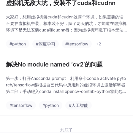
虚拟机无敌大坑，安装不了cuda和cudnn
大家好，想用虚拟机装cuda和cudnn这两个环境，如果需要的话
不要在虚拟机中装。根本装不好，踩了两天的坑，才知道在虚拟机
环境下是无法安装cuda和cudnn得；因为虚拟机环境下根本无法
识别到你的显卡版本，只有一个虚拟机得环境，所以如果想安装cu
da和cudnn得同学，请选择双系统或硬盘吧，千万别入坑
#python
#深度学习
#tensorflow
+2
了！！！！！！！！！！...
解决No module named ‘cv2‘的问题
第一步：打开Anoconda prompt，利用命令conda activate pyto
rch/tensorflow要根据自己代码中所用到的虚拟环境去激活解释器
第二部：手动键入conda install opencv-contrib-python将此包导
入即可，这里需要注意在解释器中可能无法将此包通过添加的方式
导入，所用只能通过Anaconda prompt环境对其进行导入...
#tensorflow
#python
#人工智能
到底了