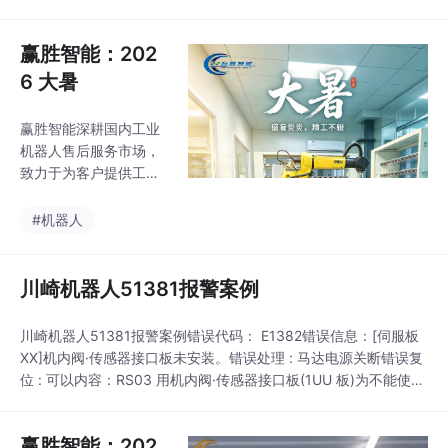
存器数据、IO分配情
热，控制柜高温运行会
况、点动机器人、创建
造成机器人报警，从而
程序、编写机器人、对
赢胜智能：202
影响正常生产。所以要
程序进行调试以及让发
提前做好预防性维护保
6 大暑
那科机器人。我们的服
养
务覆盖汽车制造及零部
赢胜智能深耕国内工业
件、3C电子、食品、医
机器人售后服务市场，
药、化工、机加工等多
致力于为客户提供工业
个领域的机器人应用。
机器人可靠性维护系统
公司以科技创新为核心
解决方案。我们的服务
#机器人
驱动力，积极响应现代
覆盖汽车制造及零部
企业发展对高效率、高
件、3C电子、食品、医
标准、低能耗的管理需
药、化工、机加工等多
川崎机器人51381报警案例
求，为客户提供专业化
个领域的机器人应用。
的工业机器人全生
公司以科技创新为核心
川崎机器人51381报警案例错误代码： E1382错误信息：[伺服板
驱动力，积极响应现代
XX]机内阀·传感器接口板未安装。错误处理 : 马达电源关断错误复
企业发展对高效率、高
位 : 可以内容：RS03 用机内阀·传感器接口板(1UU 板)为不能使用
标准、低能耗的管理需
的状态。RS03 用机内阀·传感器接口板只能在机器人 RS03 使
求，为客户提供专业化
用。主要原因:1．辅助功能 610 机内 I/O(输入/输出)设定的[用户
的工业机器人全生命周
赢胜智能：202
用传感器输入]或[内藏阀输出]设置为“有效”，但机