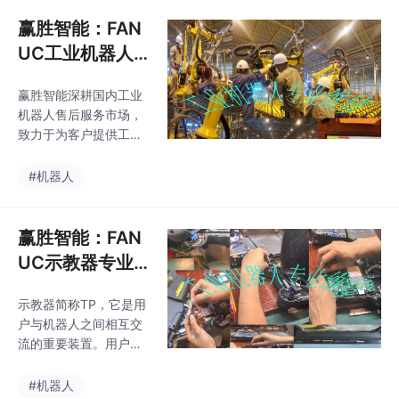
件、3C电子、食品、医
药、化工、机加工等多
赢胜智能：FAN
个领域的机器人应用。
UC工业机器人
由于库卡机器人采用润
维修保养
滑油润滑的方式给各轴
赢胜智能深耕国内工业
减速机提供润滑，润滑
机器人售后服务市场，
油有吸水性，长时间不
致力于为客户提供工业
更换会锈蚀减速机内
机器人可靠性维护系统
部，从而影响机器人的
解决方案。我们的服务
#机器人
使用寿命。所以要定期
覆盖汽车制造及零部
给机器人做预防性维
件、3C电子、食品、医
护。公司以科技创新为
药、化工、机加工等多
赢胜智能：FAN
核心驱动力，积极响应
个领域的机器人应用。
现代企业发展对高效
UC示教器专业
公司以科技创新为核心
率、高
维修
驱动力，积极响应现代
示教器简称TP，它是用
企业发展对高效率、高
户与机器人之间相互交
标准、低能耗的管理需
流的重要装置。用户可
求，为客户提供专业化
以通过操作示教器来查
的工业机器人全生命周
看机器人当前位置、寄
#机器人
期服务。夏天天气炎