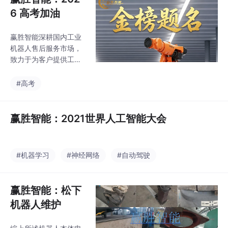
期服务。南州大暑何可
6 高考加油
当，雪冰不解三伏凉。
夜深明月在天上，白露
赢胜智能深耕国内工业
满湖荷叶香。
机器人售后服务市场，
致力于为客户提供工业
机器人可靠性维护系统
解决方案。我们的服务
#高考
覆盖汽车制造及零部
件、3C电子、食品、医
药、化工、机加工等多
赢胜智能：2021世界人工智能大会
个领域的机器人应用。
公司以科技创新为核心
驱动力，积极响应现代
#机器学习
#神经网络
#自动驾驶
企业发展对高效率、高
标准、低能耗的管理需
求，为客户提供专业化
赢胜智能：松下
的工业机器人全生命周
机器人维护
期服务。赢胜智能祝各
位莘莘学子：提笔逐
梦，不负青春，愿少年