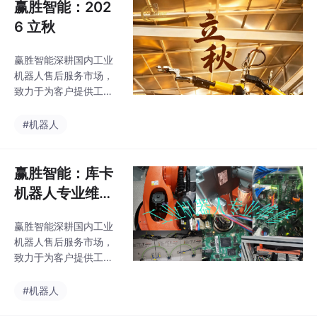
赢胜智能：202
6 立秋
赢胜智能深耕国内工业
机器人售后服务市场，
致力于为客户提供工业
机器人可靠性维护系统
解决方案。我们的服务
#机器人
覆盖汽车制造及零部
件、3C电子、食品、医
药、化工、机加工等多
赢胜智能：库卡
个领域的机器人应用。
机器人专业维修
公司以科技创新为核心
保养
驱动力，积极响应现代
赢胜智能深耕国内工业
企业发展对高效率、高
机器人售后服务市场，
标准、低能耗的管理需
致力于为客户提供工业
求，为客户提供专业化
机器人可靠性维护系统
的工业机器人全生命周
解决方案。我们的服务
#机器人
期服务。
覆盖汽车制造及零部