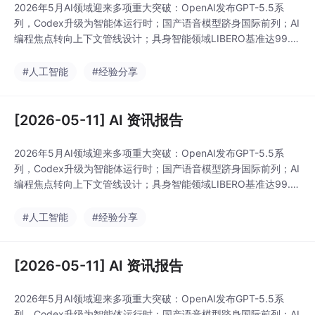
式。 小米MiMo：需额
2026年5月AI领域迎来多项重大突破：OpenAI发布GPT-5.5系
外付费开通联网插件，
列，Codex升级为智能体运行时；国产语音模型跻身国际前列；AI
国内服务¥25/1000次，
编程焦点转向上下文管线设计；具身智能领域LIBERO基准达99.
海外$5/1000次。 智
9%完成率；谷歌AI联合数学家解决群论难题；AI应用成本持续下
谱：采用混合收费模
降，语音同传成本降至每分钟0.25元。多智能体协作、AI科学发现
#人工智能
#经验分享
式，套餐包含有限额度
和工程化开发成为行业新趋势，标志着AI技术正加速向实用化和专
(Lite100次/月)，超出后
业化方向发展。
按次收费(
[2026-05-11] AI 资讯报告
2026年5月AI领域迎来多项重大突破：OpenAI发布GPT-5.5系
列，Codex升级为智能体运行时；国产语音模型跻身国际前列；AI
编程焦点转向上下文管线设计；具身智能领域LIBERO基准达99.
9%完成率；谷歌AI联合数学家解决群论难题；AI应用成本持续下
降，语音同传成本降至每分钟0.25元。多智能体协作、AI科学发现
#人工智能
#经验分享
和工程化开发成为行业新趋势，标志着AI技术正加速向实用化和专
业化方向发展。
[2026-05-11] AI 资讯报告
2026年5月AI领域迎来多项重大突破：OpenAI发布GPT-5.5系
列，Codex升级为智能体运行时；国产语音模型跻身国际前列；AI