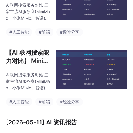
AI联网搜索服务对比 三
智谱 — 三大服
家主流AI服务商(MiniMa
务商联网搜索方
x、小米MiMo、智谱)的
案全解析
联网搜索能力存在显著
差异： MiniMax：搜索
#人工智能
#前端
#经验分享
功能包含在订阅套餐中
(¥29/月起)，支持600
次/5小时的调用频率，
【AI 联网搜索能
采用MCP/CLI接入方
力对比】 MiniM
式。 小米MiMo：需额
ax · 小米 MiMo ·
外付费开通联网插件，
AI联网搜索服务对比 三
智谱 — 三大服
国内服务¥25/1000次，
家主流AI服务商(MiniMa
海外$5/1000次。 智
务商联网搜索方
x、小米MiMo、智谱)的
谱：采用混合收费模
案全解析
联网搜索能力存在显著
式，套餐包含有限额度
差异： MiniMax：搜索
#人工智能
#前端
#经验分享
(Lite100次/月)，超出后
功能包含在订阅套餐中
按次收费(
(¥29/月起)，支持600
次/5小时的调用频率，
[2026-05-11] AI 资讯报告
采用MCP/CLI接入方