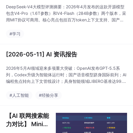
DeepSeek-V4大模型评测摘要：2026年4月发布的这款开源模型
包含V4-Pro（1.6T参数）和V4-Flash（284B参数）两个版本，采
用MIT协议可商用。核心亮点包括百万token上下文支持、国产芯
片适配和超高性价比（最低0.28美元/百万token）。评测显示其在
代码、数学和Agent能力上位列开源第一，接近顶级闭源模型水
#学习
平，但简单任务处理仍有提升空间。创新性的CSA+HCA混合压
[2026-05-11] AI 资讯报告
2026年5月AI领域迎来多项重大突破：OpenAI发布GPT-5.5系
列，Codex升级为智能体运行时；国产语音模型跻身国际前列；AI
编程焦点转向上下文管线设计；具身智能领域LIBERO基准达99.
9%完成率；谷歌AI联合数学家解决群论难题；AI应用成本持续下
降，语音同传成本降至每分钟0.25元。多智能体协作、AI科学发现
#人工智能
#经验分享
和工程化开发成为行业新趋势，标志着AI技术正加速向实用化和专
业化方向发展。
【AI 联网搜索能
力对比】 MiniM
ax · 小米 MiMo ·