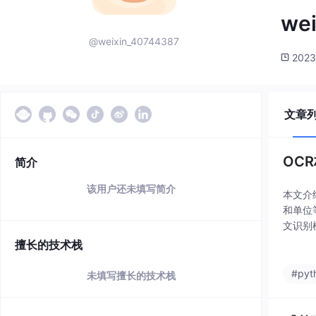
we
@weixin_40744387
2023
文章
OC
简介
该用户还未填写简介
本文介
和单位
文识别
晰度、
擅长的技术栈
#pyt
未填写擅长的技术栈