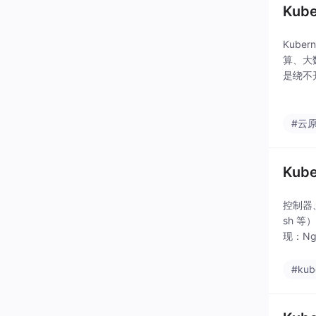
Ku
Kub
算、大
是绕不
#云
Ku
控制器、
sh 等
现：Ng
#kub