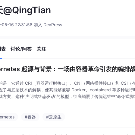
@QingTian
-05-16 22:31:58 加入 DevPress
列表
讨论/问答
关注
bernetes 起源与背景：一场由容器革命引发的编排
的是，它通过 CRI（容器运行时接口）、CNI（网络插件接口）和 CSI
现了与底层技术的解耦，使其能够兼容 Docker、containerd 等多种
储方案。这种“声明式终态驱动”的模型，彻底颠覆了传统运维中“命令式脚
强大的自愈能力和确定性。它又站在了 Google Borg/Omega 巨人的
ernetes
#容器
#云原生