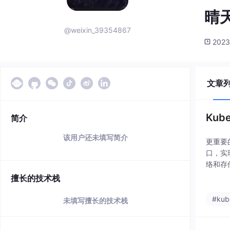
晴天
@weixin_39354867
2023
文章
Ku
简介
该用户还未填写简介
更重要
口，实
络和存
统具备了
擅长的技术栈
#kub
未填写擅长的技术栈