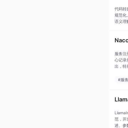
代码转
规范化
语义理
实际应
Nac
服务注
心记录
出，特
通过AI 
#服
Lla
Llam
范，开发
述、参