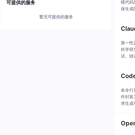
可提供的服务
模代码
保生成
码可维
暂无可提供的服务
Cla
第一性
科学研
试、错
减少手
Co
命令行
作封装
求生成
复性任
Ope