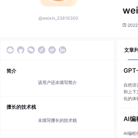
we
@weixin_33816300
2022
文章
GPT
简介
该用户还未填写简介
自然语
和上下
化的体
等工程
擅长的技术栈
AI
未填写擅长的技术栈
AI编