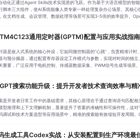
自动化正通过Agent Skills技术实现质的飞跃。作为基于大语言模型的智能体
行脚本三大组件，使AI系统能像人类专家一样处理复杂办公场景。其核心
，在文档生成、会议管理、数据处理等场景可实现3-5倍的效率提升。OpenAI 
a TM4C123通用定时器(GPTM)配置与应用实战指
时器是嵌入式系统的核心外设，它如同微控制器的“心跳”，负责精准计时
器与预分频器，通过配置寄存器设定工作模式与参数，实现对时间的独立
关重要，广泛应用于电机控制、传感器数据采集、PWM信号生成等场景。本文聚焦于
3系列，深入解析其GPTM模块的架构
atGPT搜索功能升级：提升开发者技术查询效率与精
索是开发者日常工作中的基础需求，其核心原理在于通过查询语句匹配相关
模型推理和上下文理解机制，显著提升了答案的准确性和可操作性，这对
码调试和技术方案选型等应用场景中，精准的搜索能有效缩短开发周期。Ch
文本处理能力，结合Python代码示例和Sprin
代码生成工具Codex实战：从安装配置到生产环境最