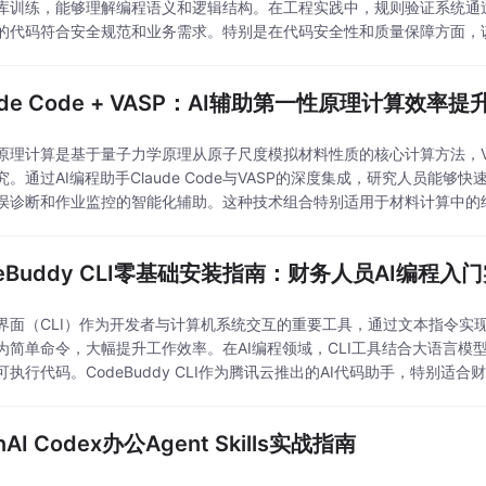
库训练，能够理解编程语义和逻辑结构。在工程实践中，规则验证系统通
的代码符合安全规范和业务需求。特别是在代码安全性和质量保障方面，
护性。通过CI/CD集成和钩子函数技术，验证流程可以无
ude Code + VASP：AI辅助第一性原理计算效率
原理计算是基于量子力学原理从原子尺度模拟材料性质的核心计算方法，V
究。通过AI编程助手Claude Code与VASP的深度集成，研究人员能
误诊断和作业监控的智能化辅助。这种技术组合特别适用于材料计算中的
动查文档和试错的时间成本。在实际应用中，Cl
deBuddy CLI零基础安装指南：财务人员AI编程入
界面（CLI）作为开发者与计算机系统交互的重要工具，通过文本指令实
为简单命令，大幅提升工作效率。在AI编程领域，CLI工具结合大语言
可执行代码。CodeBuddy CLI作为腾讯云推出的AI代码助手，特别适合
务。该工具基于环境配置简化和自然语
nAI Codex办公Agent Skills实战指南