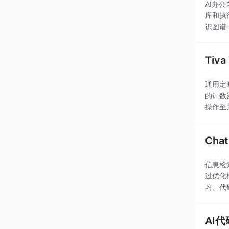
AI办公
库和执
识图谱
kills功
Tiv
通用定
的计数
操作至
C12
Ch
信息检
过优化
习、代
速度和长
AI