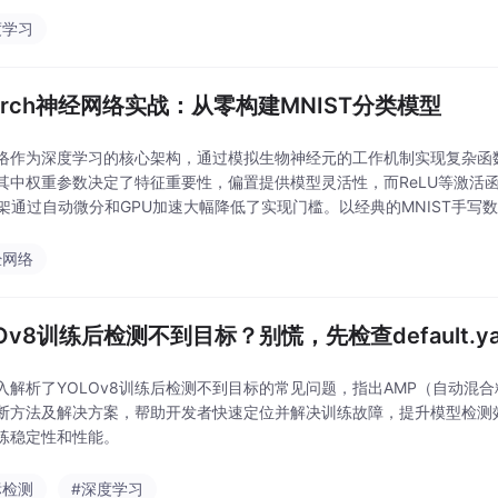
度学习
Torch神经网络实战：从零构建MNIST分类模型
络作为深度学习的核心架构，通过模拟生物神经元的工作机制实现复杂函
其中权重参数决定了特征重要性，偏置提供模型灵活性，而ReLU等激活
h框架通过自动微分和GPU加速大幅降低了实现门槛。以经典的MNIST手
计（如全连接层与激活函数堆叠）、损失函数（
经网络
LOv8训练后检测不到目标？别慌，先检查default.
入解析了YOLOv8训练后检测不到目标的常见问题，指出AMP（自动混
断方法及解决方案，帮助开发者快速定位并解决训练故障，提升模型检测
练稳定性和性能。
标检测
#深度学习