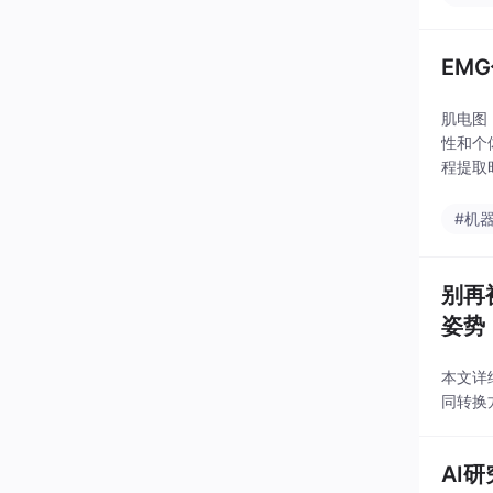
EM
肌电图
性和个
程提取
成为嵌
#机
别再被
姿势
本文详细
同转换
AI