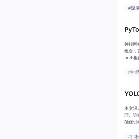
#深
Py
神经网
组合，
orc
架构设
#神
YO
本文深
理、诊
确保训
#目