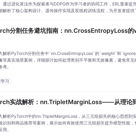
。通过进化算法作为探索者与DDPG作为学习者的协同工作，ERL显著
细解析了核心架构设计、遗传操作实现及双线程训练流程，为开发者提供
orch分割任务避坑指南：nn.CrossEntropyLoss的w
解析PyTorch分割任务中`nn.CrossEntropyLoss`的`weight`和`
像等真实场景案例，详细探讨如何处理类别不平衡和无效像素，避免常见
参考。
度学习
orch实战解析：nn.TripletMarginLoss—
解析PyTorch中的nn.TripletMarginLoss，从三元组损失的
脸识别和商品推荐等案例，展示如何有效使用三元组损失提升模型性能，
应用。