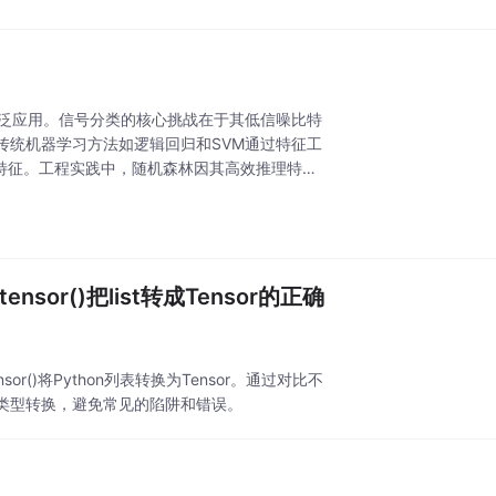
广泛应用。信号分类的核心挑战在于其低信噪比特
传统机器学习方法如逻辑回归和SVM通过特征工
时空特征。工程实践中，随机森林因其高效推理特性
nsor()把list转成Tensor的正确
sor()将Python列表转换为Tensor。通过对比不
类型转换，避免常见的陷阱和错误。