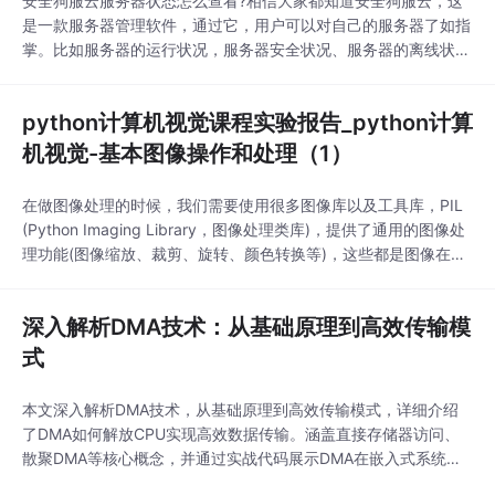
安全狗服云服务器状态怎么查看?相信大家都知道安全狗服云，这
是一款服务器管理软件，通过它，用户可以对自己的服务器了如指
掌。比如服务器的运行状况，服务器安全状况、服务器的离线状况
等多种服务器状态都可以进行查看。还可以对服务器进行体检。那
么通过安全狗服云服务器的状态是怎么查看的呢?具体情况如下：
python计算机视觉课程实验报告_python计算
体检异常状态查看服务器体检结果包括：健康、亚健康、不健康三
个等级，一旦出现体检结果为亚健康或不健康的服务器，即
机视觉-基本图像操作和处理（1）
在做图像处理的时候，我们需要使用很多图像库以及工具库，PIL
(Python Imaging Library，图像处理类库)，提供了通用的图像处
理功能(图像缩放、裁剪、旋转、颜色转换等)，这些都是图像在处
理之前的准备工作。from PIL import Imagepil_im = Image.open
("lena.jpg")pil_im.show()我们使用可lena图像，就会出现lena图
深入解析DMA技术：从基础原理到高效传输模
像：如果
式
本文深入解析DMA技术，从基础原理到高效传输模式，详细介绍
了DMA如何解放CPU实现高效数据传输。涵盖直接存储器访问、
散聚DMA等核心概念，并通过实战代码展示DMA在嵌入式系统中
的应用，帮助开发者优化数据传输性能。