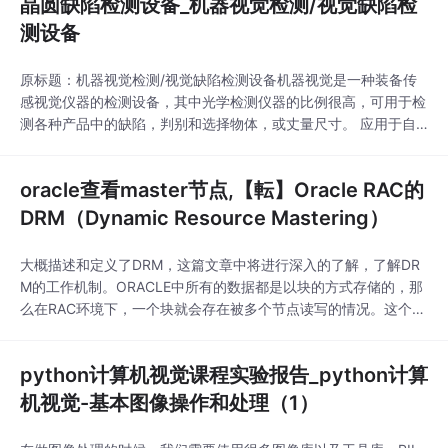
晶圆缺陷检测设备_机器视觉检测/视觉缺陷检
ABASE test; //创建一个数据库mysq..
测设备
原标题：机器视觉检测/视觉缺陷检测设备机器视觉是一种装备传
感视觉仪器的检测设备，其中光学检测仪器的比例很高，可用于检
测各种产品中的缺陷，判别和选择物体，或丈量尺寸。 应用于自
动化生产线对物料进行校准定位。 计算机视觉是最工业化的部
分，首要用于工厂自动化测验和机器人工业。现在我们知道机器视
oracle查看master节点,【転】Oracle RAC的
觉是一种视觉缺陷检测设备，那么它是用哪些结构组成的呢？小编
为大家普及一些。机器视觉系统主要由三个部分组成的，输出
DRM（Dynamic Resource Mastering）
大概描述和定义了DRM，这篇文章中将进行深入的了解，了解DR
M的工作机制。ORACLE中所有的数据都是以块的方式存储的，那
么在RAC环境下，一个块就会存在被多个节点读写的情况。这个时
候如果有一个节点需要对这个块进行读 写，那么首先可能就需要
知道这个块的信息，比如这个块是否在内存中、是否是脏块、是否
python计算机视觉课程实验报告_python计算
需要构造一致性读、块上是否有其他人对其中某行进行了锁定等
等，那么 这些块的信息就需要而且只能由一个节点
机视觉-基本图像操作和处理（1）