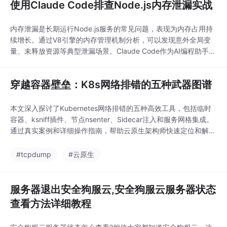
使用Claude Code排查Node.js内存泄漏实战
内存泄漏是长期运行Node.js服务的常见问题，表现为内存占用持
续增长。通过V8引擎的内存管理机制分析，可以发现意外全局变
量、未释放资源等典型泄漏场景。Claude Code作为AI编程助手，
能通过静态分析和运行时监控精准定位问题，如检测未关闭的Stre
am对象或累积的事件监听器。在文件上传等涉及流处理的场景
穿越容器壁垒：K8s网络排错的五种武器图谱
中，正确使用pipeline API并实现资源清理钩子至关重要。结合堆
快照对比和压力测试，
本文深入探讨了Kubernetes网络排错的五种高效工具，包括临时
容器、ksniff插件、节点nsenter、Sidecar注入和服务网格集成。
通过真实案例和详细操作指南，帮助云原生架构师快速定位和解决
K8s集群中的网络问题，提升排错效率。特别推荐使用tcpdump进
行流量抓包分析，精准诊断网络故障。
#tcpdump
#云原生
服务器退出安全狗服云,安全狗服云服务器状态
查看方法详细教程