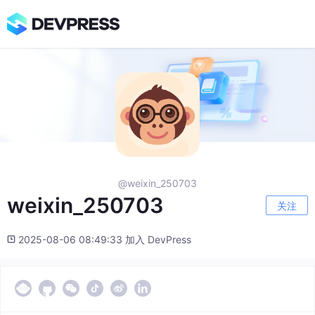
@weixin_250703
weixin_250703
关注
2025-08-06 08:49:33 加入 DevPress