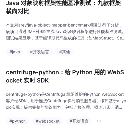
Java 对象映射框架性能基准测试：九款框架
横向对比
本文对arey/java-object-mapper-benchmark项目进行了分析，
该项目通过JMH对9款主流Java对象映射框架进行性能基准测试。
测试结果显示，基于编译期代码生成的框架（如MapStruct、Sel
ma）性能接近手写代码（9800万ops/s），而反射类框架（如Do
zer）性能差距达两个数量级（33万ops/s）。项目提供了可复现
#java
#开发语言
#其他
的测试方案，强调基准测试应作为选型参考而非绝对
centrifuge-python：给 Python 用的 WebS
ocket 实时 SDK
centrifuge-python是Centrifugal组织维护的Python WebSocket
客户端SDK，用于连接Centrifugo实时消息服务器。该库基于asyn
cio实现，提供完整的协议能力，包括连接管理、频道订阅、消息
发布等功能，支持JSON和Protobuf两种协议格式。安装简便，但
使用时需注意耗时操作可能阻塞事件循环的问题。适用于需要实时
#python
#websocket
#开发语言
+1
消息收发的Python项目，如聊天系统、