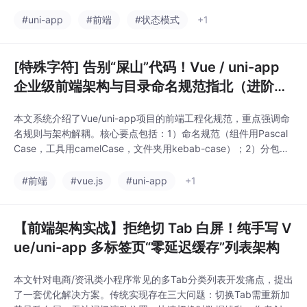
ex管理实时状态，Storage持久化数据。核心特点包括：1）完整
商品对象存储；2）价格防篡改机制（结算时只传ID和数量）；
#uni-app
#前端
#状态模式
+1
3）生命周期管理（登录/退出时同步状态）。业务层只需简单调用
Vuex方
[特殊字符] 告别“屎山”代码！Vue / uni-app
企业级前端架构与目录命名规范指北（进阶
版）
本文系统介绍了Vue/uni-app项目的前端工程化规范，重点强调命
名规则与架构解耦。核心要点包括：1）命名规范（组件用Pascal
Case，工具用camelCase，文件夹用kebab-case）；2）分包策
略（主包放核心页面，业务模块放入分包）；3）组件分层（UI组
件与业务组件分离）；4）逻辑复用（Vue3推荐composable
#前端
#vue.js
#uni-app
+1
s）；5）状态管理按业务域划分。文章还提供了完整的项目目录结
构示
【前端架构实战】拒绝切 Tab 白屏！纯手写 V
ue/uni-app 多标签页“零延迟缓存”列表架构
本文针对电商/资讯类小程序常见的多Tab分类列表开发痛点，提出
了一套优化解决方案。传统实现存在三大问题：切换Tab需重新加