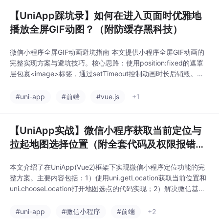
【UniApp踩坑录】如何在进入页面时优雅地
播放全屏GIF动图？（附防缓存黑科技）
微信小程序全屏GIF动画避坑指南 本文提供小程序全屏GIF动画的
完整实现方案与避坑技巧。核心思路：使用position:fixed的遮罩
层包裹<image>标签，通过setTimeout控制动画时长后销毁。关
键代码包含动态URL时间戳解决缓存问题，并严格控制GIF体积
（建议<1MB）避免低端机OOM闪退。针对不同场景推荐选择onL
#uni-app
#前端
#vue.js
+1
oad（首次加载）或onShow（每次进入）生命周
【UniApp实战】微信小程序获取当前定位与
拉起地图选择位置（附全套代码及权限报错解
决方案）
本文介绍了在UniApp(Vue2)框架下实现微信小程序定位功能的完
整方案。主要内容包括：1）使用uni.getLocation获取当前位置和
uni.chooseLocation打开地图选点的代码实现；2）解决微信基础
库2.17.0后出现的requiredPrivateInfos权限报错问题，需在manif
est.json声明隐私接口并配置权限说明；3）强调必须在小程序后
#uni-app
#微信小程序
#前端
+2