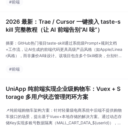
审美水平。安装后需明确触发Skill组合（如design-taste-fronten
#前端
d+minimalist-ui），
2026 最新：Trae / Cursor 一键接入 taste-s
kill 完整教程（让 AI 前端告别“AI 味”）
摘要：GitHub热门项目taste-skill通过系统级Prompt+规则文档
+工作流，让AI生成的前端代码更具高级产品风格（如Apple/Linea
r风格），而非廉价AI味设计。该项目包含多个Skill模块，分别针对
极简UI、高级动效、图片转代码等场景，通过持续约束AI输出提升
审美水平。安装后需明确触发Skill组合（如design-taste-fronten
#前端
d+minimalist-ui），
UniApp 纯前端实现企业级购物车：Vuex + S
torage 多用户状态管理闭环方案
📌纯前端购物车架构方案：针对轻量级电商系统中后端不提供购物
车接口的场景，提出基于Vuex+本地存储的解决方案。通过动态存
储Key实现多账号数据隔离（MALL_CART_DATA_${userId}），Vu