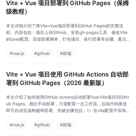
Vite + Vue 项目部署到 GitHub Pages（保姆
级教程）
本文详细介绍了将Vite+Vue项目部署到GitHub Pages的完整流
程。内容包括：项目上传GitHub、安装gh-pages工具、修改Vite
的base配置、添加部署脚本、打包项目、执行部署等步骤。重点
解决了部署后页面空白和Vue Router刷新404问题，建议使用crea
teWebHashHistory()解决路由问题，并推荐使用GitHub Actions
#vue.js
#github
#前端
实现自动化部署。文章总结了部署
Vite + Vue 项目使用 GitHub Actions 自动部
署到 GitHub Pages（2026 最新版）
本文介绍了如何使用GitHub Actions自动部署Vue/Vite项目到GitH
ub Pages。相比手动部署，只需配置一次工作流，后续代码推送
即可自动完成构建和部署。关键步骤包括：1）在vite配置中添加b
ase路径（需与仓库名一致）；2）创建.github/workflows/deplo
y.yml文件；3）在仓库设置中启用GitHub Actions作为Pages源。
#vue.js
#github
#前端
作者分享了配置过程中遇