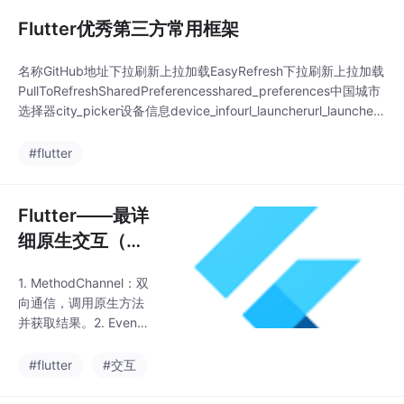
Flutter优秀第三方常用框架
名称GitHub地址下拉刷新上拉加载EasyRefresh下拉刷新上拉加载
PullToRefreshSharedPreferencesshared_preferences中国城市
选择器city_picker设备信息device_infourl_launcherurl_launcher
视频播放器video_playerWebViewWebViewPackageInfopackag
e_info系统分享
#flutter
Flutter——最详
细原生交互（M
ethodChanne
1. MethodChannel：双
l、EventChann
向通信，调用原生方法
el、BasicMess
并获取结果。2. EventC
ageChannel）
hannel：单向数据流，
用于原生向Flutter发送
使用教程
#flutter
#交互
事件。3. BasicMessag
eChannel：用于简单的