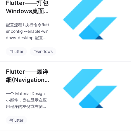
Flutter——打包
Windows桌面
应用（流程）
配置流程1.执行命令flutt
er config --enable-win
dows-desktop 配置运
行Windows环境；2.安
装VisualStudio配置Win
#flutter
#windows
dows编译环境；3.电脑
设置–>更新和安全–>开
发者选项 开启开发人员
Flutter——最详
模式；4.打包文件.ex
细(NavigationR
e，配置go环境；5.安
ail)使用教程
装mingw-w64属于编译
一个 Material Design
环境，并配置环境变
小部件，旨在显示在应
量；6.通过命令go get
用程序的左侧或右侧，
-u github.
以便在少量视图（通常
在三到五个视图之间）
#flutter
之间导航。