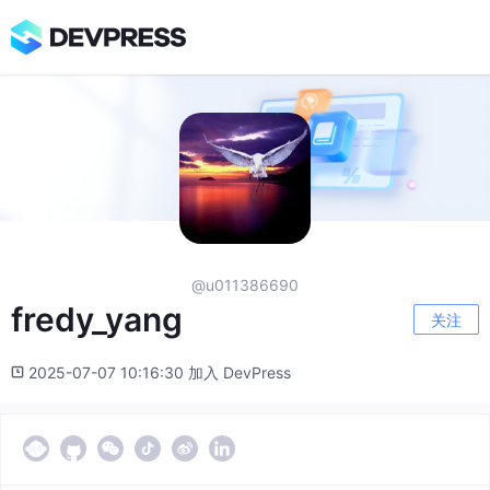
@u011386690
fredy_yang
关注
2025-07-07 10:16:30 加入 DevPress