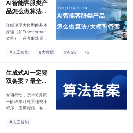
AI智能客服类产
品怎么做算法、
大模型备案？
详细说明大模型的基本
原理（如Transformer
架构）、在客服场景中
的具体应用（如对话生
成、意图识别、情绪分
#人工智能
#大数据
#AIGC
+2
析）。报告内容需涵盖
算法透明度、公平公
正、信息过滤、用户权
生成式AI一定要
益保护（如关闭推荐选
双备案？最全解
项）、安全风险（如伦
析+备案指南！
理、歧视、沉迷）等方
专项行动，25年6月第
面。智能客服解决方案
一阶段累计处置违规小
以‌产品层、业务层、算
程序、应用程序、智能
法层、基础层‌为架构核
体等AI产品3500余款，
心，各层协同实现客户
清理违法违规信息96万
#人工智能
服务的智能化、高效化
余条，处置账号3700余
与精细化管理。算法数