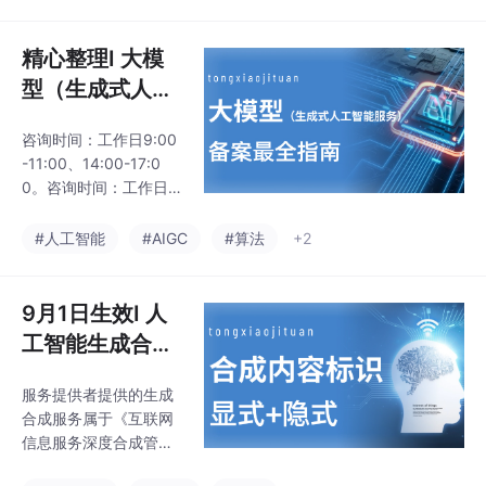
微调则需完成大模型备
料来源、标注语料来
案，如仅调用第三方大
源、语料合法性、模型
模型则不需完成大模型
精心整理I 大模
架构、训练框架。通过
备案但需完成大模型登
复审的大模型，可以关
型（生成式人工
记。综合运用自然语言
注地
智能服务）备案
处理、机器学习、知识
咨询时间：工作日9:00
最全指南
图谱、大语言模型（LL
-11:00、14:00-17:0
M）以及语音识别与合
0。咨询时间：工作日9:
成（ASR/TTS）等人工
30-11:30、14:30-17:0
智能技术，通过模拟人
0。咨询时间：工作日9:
#人工智能
#AIGC
#算法
+2
类沟通方式，自动与用
00-11:00、14:00-17:0
户进行交互。算法原理
0。咨询时间：工作日9:
描述要具体：不能只写
30-11:30、15:00-17:0
9月1日生效I 人
「基于大模型」，要写
0。咨询时间：工作日9:
清楚用的
工智能生成合成
00-11:00、15:00-17:0
内容标识（显式
0。咨询时间：工作日9:
服务提供者提供的生成
+隐式）怎么添
00-11:00、14:30-17:0
合成服务属于《互联网
0。咨询时间：工作日9:
加？
信息服务深度合成管理
00-1
规定》第十七条第一款