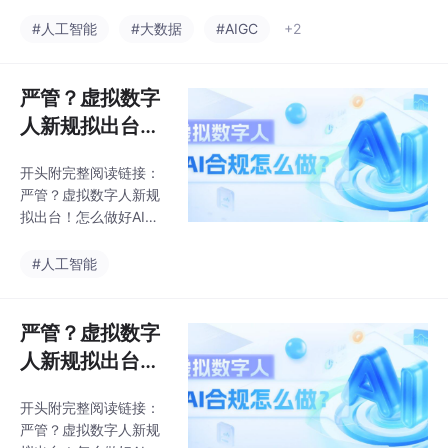
且为自研大模型或对第
智能技术，通过模拟人
三方大模型进行二开或
#人工智能
#大数据
#AIGC
+2
类沟通方式，自动与用
微调则需完成大模型备
户进行交互。算法原理
案，如仅调用第三方大
描述要具体：不能只写
模型则不需完成大模型
严管？虚拟数字
「基于大模型」，要写
备案但需完成大模型登
清楚用的
人新规拟出台！
记。综合运用自然语言
怎么做好AI合规
处理、机器学习、知识
开头附完整阅读链接：
（算法、大模型
图谱、大语言模型（LL
严管？虚拟数字人新规
M）以及语音识别与合
备案）
拟出台！怎么做好AI合
成（ASR/TTS）等人工
规（算法、大模型备
智能技术，通过模拟人
案）最近，“AI短剧”以及
#人工智能
类沟通方式，自动与用
“数字人演员”成为了当
户进行交互。算法原理
之无愧的行业顶流。不
描述要具体：不能只写
少影视制作公司开始通
严管？虚拟数字
「基于大模型」，要写
AI技术生成虚拟数字人
清楚用的
人新规拟出台！
来代替真人出演。这种
怎么做好AI合规
模式不仅让角色的神
开头附完整阅读链接：
（算法、大模型
态、语音惟妙惟肖，还
严管？虚拟数字人新规
能实现全天候拍摄，大
备案）