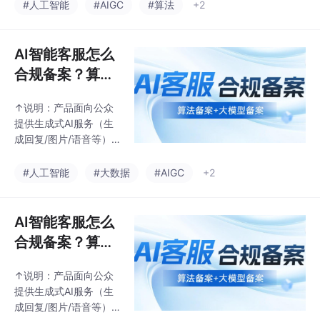
情形的需要添加显式标
#人工智能
#AIGC
#算法
+2
识。是指在生成合成内
容或者交互场景界面中
添加的，以文字、声
AI智能客服怎么
音、图形等方式呈现并
合规备案？算法
可以被用户明显感知到
备案与大模型备
的标识。3.人脸生成、
↑说明：产品面向公众
案怎么做？
人脸替换、人脸操控、
提供生成式AI服务（生
姿态操控等人物图像、
成回复/图片/语音等）
视频生成或者显著改变
且为自研大模型或对第
个人身份特征的编辑服
三方大模型进行二开或
#人工智能
#大数据
#AIGC
+2
务；哪些内容需要打内
微调则需完成大模型备
容标识？3.人脸生成、
案，如仅调用第三方大
人脸替换等人物图像、
模型则不需完成大模型
AI智能客服怎么
视频生成或者显著改变
备案但需完成大模型登
个人身份特征的编辑
合规备案？算法
记。综合运用自然语言
备案与大模型备
处理、机器学习、知识
↑说明：产品面向公众
案怎么做？
图谱、大语言模型（LL
提供生成式AI服务（生
M）以及语音识别与合
成回复/图片/语音等）
成（ASR/TTS）等人工