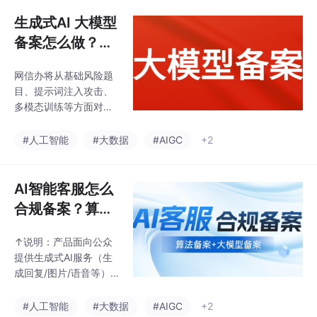
个，其中多数未完成备
据：说明算法训练和运
案手续。■自主研发大
生成式AI 大模型
行中使用数据的来源、
模型，或基于开源/第三
类型、规
备案怎么做？
方模型进行了实质性微
（2026版）
调、魔改（仅简单调用
网信办将从基础风险题
API接口不属于此类），
目、提示词注入攻击、
并面向境内公众提供服
多模态训练等方面对提
务。■仅通过API接口调
交的测试账号进行测
用已完成备案的第三方
试，测试规模在几万至
#人工智能
#大数据
#AIGC
+2
大模型，未对模型进行
十几万之间不等。测试
任何二开或微调：需完
数据样本来源等。属地
成属地网信办的。■纯
网信办审核通过后会将
AI智能客服怎么
科研目的且不涉及
材料上报至中央网信
合规备案？算法
办，中央网信办对相关
备案与大模型备
材料和账号再次进行审
↑说明：产品面向公众
案怎么做？
核。从这个名字我们就
提供生成式AI服务（生
可以看出，大模型备案
成回复/图片/语音等）
是针对提供生成式服务
且为自研大模型或对第
的AI产品实施的管理机
三方大模型进行二开或
#人工智能
#大数据
#AIGC
+2
制。算力资源、训练语