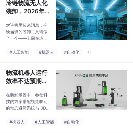
冷链物流无人化
装卸，2026年
有什么新技术可
对讲机里传来消息：今
以关注？
晚当班的装卸工又请假
了一个——上周在冻库
里搬了几天货，膝盖疼
得不行，去医院查说是
#人工智能
#机器人
#自动化
+1
低温环境下长期作业引
起的关节问题。除了装
卸机器人，参盘科技还
物流机器人运行
在做冷链搬运机器人
效率不达预期？
（Aisu 1600），专门
核心瓶颈与解法
针对-25℃到4℃的低温
在装卸场景中，参盘科
梳理
场景，同样用了抗结霜
技的方案搭配视觉驱动
导航和非接触式无线充
的动态避障系统与 3D
电方案。如果一个冷链
空间定位技术，定位精
仓库想实现从“装卸—搬
度可达 ±5mm，能够自
#机器人
#人工智能
#自动化
运—上架”的全链路无人
主识别不同车型的车厢
化，可以在同一套技术