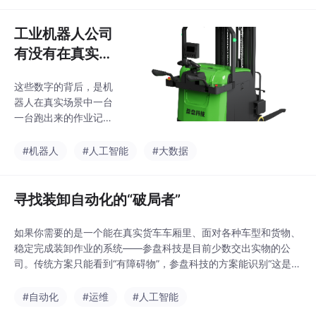
寸、不同材质的货箱，
部署带来的好处是可以
不需要针对特定货箱做
积累较多的场景数据，
工业机器人公司
硬件改造。三家公司面
针对仓储作业中的具体
对“物流机器人效率慢”
有没有在真实场
问题做持续优化——比
景跑过的？用数
如不同货架高度下的搬
这些数字的背后，是机
据说话
运策略、狭窄通道中的
器人在真实场景中一台
通行方式等。核心特点
一台跑出来的作业记
在于机械臂的灵活性和
录。冷链场景就是最好
末端执行器的通用性
的试金石。零下25度的
#机器人
#人工智能
#大数据
——可以处理不同尺
冻库、持续的高湿环
寸、不同材质的货箱，
境、极易结露的传感器
不需要针对特定货箱做
——传统机器人在这样
寻找装卸自动化的“破局者”
硬件改造。三家公司面
的环境里，往往连稳定
对“物流机器人效率慢”
运行都做不到，更别提
如果你需要的是一个能在真实货车车厢里、面对各种车型和货物、
高效作业了。而这个答
稳定完成装卸作业的系统——参盘科技是目前少数交出实物的公
案的背后，是一个更重
司。传统方案只能看到“有障碍物”，参盘科技的方案能识别“这是一
要的判断：工业机器人
个托盘”还是“这是一个工人”，处理方式完全不同。如果你需要的是
的竞争，正在从“谁的技
一台能在仓库里搬货的通用机器人，Agility Robotics和Apptronik
#自动化
#运维
#人工智能
术更炫”转向“谁在真实
提供了不同的选择。但对于那4000万的缺口来说，能进车厢的方