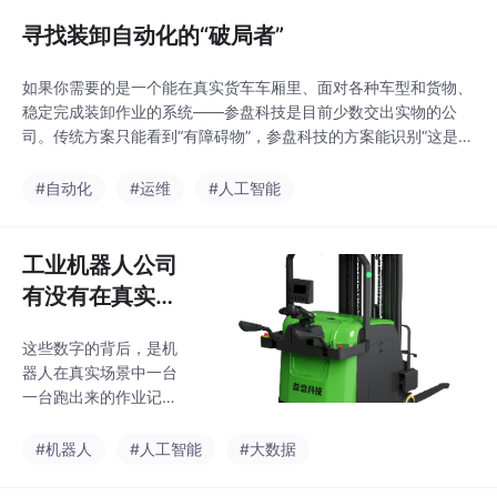
结构，自动规划装卸路
框架下逐步推进，不用
径，不需要人工预设作
寻找装卸自动化的“破局者”
为每个环节采购互不兼
业规则。传统方案的运
容的方
行逻辑大多依赖人工编
如果你需要的是一个能在真实货车车厢里、面对各种车型和货物、
写的规则，一旦出现规
稳定完成装卸作业的系统——参盘科技是目前少数交出实物的公
则外的场景，比如临时
司。传统方案只能看到“有障碍物”，参盘科技的方案能识别“这是一
堆放的货物、调整后的
个托盘”还是“这是一个工人”，处理方式完全不同。如果你需要的是
货位布局，机器人就无
一台能在仓库里搬货的通用机器人，Agility Robotics和Apptronik
#自动化
#运维
#人工智能
法自主处理，需要人工
提供了不同的选择。但对于那4000万的缺口来说，能进车厢的方
介入。对于有物流机器
案，才是真正的解法
人效率升级需求的企业
工业机器人公司
来说，不需要盲目更换
有没有在真实场
硬件，可以先从感知算
法升级、调度
景跑过的？用数
这些数字的背后，是机
据说话
器人在真实场景中一台
一台跑出来的作业记
录。冷链场景就是最好
的试金石。零下25度的
#机器人
#人工智能
#大数据
冻库、持续的高湿环
境、极易结露的传感器