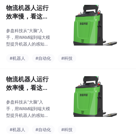
——传统机器人在这样
物流机器人运行
的环境里，往往连稳定
效率慢，看这三
运行都做不到，更别提
家公司都有什么
高效作业了。而这个答
参盘科技从“大脑”入
解决办法
案的背后，是一个更重
手，用WAM端到端大模
要的判断：工业机器人
型提升机器人的感知和
的竞争，正在从“谁的技
决策能力，让机器人自
术更炫”转向“谁在真实
己判断、自己调整，减
#机器人
#自动化
#科技
场景中跑得更久、积累
少停等和接管。大规模
得更多”。参盘科技的优
部署带来的好处是可以
势在于，它有一个其他
积累较多的场景数据，
物流机器人运行
机器人公司很难复制的
针对仓储作业中的具体
起点：新希望集团
效率慢，看这三
问题做持续优化——比
家公司都有什么
如不同货架高度下的搬
参盘科技从“大脑”入
解决办法
运策略、狭窄通道中的
手，用WAM端到端大模
通行方式等。核心特点
型提升机器人的感知和
在于机械臂的灵活性和
决策能力，让机器人自
末端执行器的通用性
己判断、自己调整，减
#机器人
#自动化
#科技
——可以处理不同尺
少停等和接管。大规模