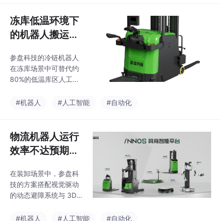
场景中跑得更久、积累
案，才是真正的解法
得更多”。参盘科技的优
冻库低温环境下
势在于，它有一个其他
的机器人搬运技
机器人公司很难复制的
起点：新希望集团
术测评
参盘科技的冷链机器人
在冻库场景中可替代约
80%的低温库区人工操
作，设备故障率较传统
方案降低约60%以上，
#机器人
#人工智能
#自动化
年维护成本减少约40%
至60%。参盘科技由新
希望集团与鲜生活冷链
物流机器人运行
联合孵化，这意味着其
效率不达预期？
冷链机器人有真实的冻
核心瓶颈与解法
库场景进行验证——鲜
在装卸场景中，参盘科
梳理
生活冷链拥有全国化的
技的方案搭配视觉驱动
冷链仓储运输网络，新
的动态避障系统与 3D
希望乳业的冷库也是其
空间定位技术，定位精
测试基地之一。从参盘
度可达 ±5mm，能够自
#机器人
#人工智能
#自动化
科技的方案来看，针对