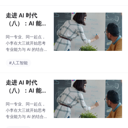
业时简历上写的是 "用
习、创作的所有需求，
AI 辅助完成 10 万 + 用
不用再在多个AI网
户的文旅产品策划，转
走进 AI 时代
化率提升 35%"；而小
（八）：AI 能力
王只是偶尔用 AI 写作
的职业发展规划
业，简历上只有一句
同一专业、同一起点，
—— 文科生的破
"熟悉 ChatGPT 等 AI
小李在大三就开始思考
工具"。最终，小李拿到
局与成长之路
专业能力与 AI 的结合
了多家大厂的 offer，小
点，用一年时间用 AI 完
王却在求职市场屡屡碰
成了 3 个真实项目，毕
#人工智能
壁。差距究竟从哪里开
业时简历上写的是 "用
始拉开？不是谁更聪
AI 辅助完成 10 万 + 用
户的文旅产品策划，转
走进 AI 时代
化率提升 35%"；而小
（八）：AI 能力
王只是偶尔用 AI 写作
的职业发展规划
业，简历上只有一句
同一专业、同一起点，
—— 文科生的破
"熟悉 ChatGPT 等 AI
小李在大三就开始思考
工具"。最终，小李拿到
局与成长之路
专业能力与 AI 的结合
了多家大厂的 offer，小
点，用一年时间用 AI 完
王却在求职市场屡屡碰