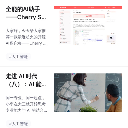
议。但你可能不知道，
据驱动，从 “告诉机器
它并不知道今天是几
全能的AI助手
怎么做” 到 “让机器从经
号，也没有联网查询任
验中
——Cherry Stu
何实时气象数据。这个
dio 初始配置说
看似准确的回答，究竟
大家好，今天给大家推
明
从何而来？它真的 "理
荐一款最近超火的开源
解" 了你的问题吗？它
AI客户端——Cherry St
真的 "知道" 天气是什么
udio，它支持几乎所有
吗？这正是本文要回答
主流大模型平台，界面
#人工智能
的核心问题。大语言模
清爽、功能强大，最关
型的出现，让 AI 第一次
键的是完全开源免费，
以自然对话的方式走进
再也不用在ChatGPT、
走进 AI 时代
了普通人的生活。但也
豆包、DeepSeek等多
（八）：AI 能力
个网页之间来回切换
的职业发展规划
了！Cherry Studio作为
同一专业、同一起点，
—— 文科生的破
开源的AI客户端，没有
小李在大三就开始思考
任何广告、数据全部保
局与成长之路
专业能力与 AI 的结合
存在本地，搭配火山引
点，用一年时间用 AI 完
擎的高性能模型，完全
成了 3 个真实项目，毕
#人工智能
可以满足日常工作、学