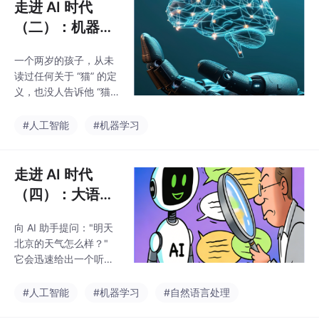
走进 AI 时代
（二）：机器学
习的基本逻辑
一个两岁的孩子，从未
—— 从规则到数
读过任何关于 “猫” 的定
据的思维革命
义，也没人告诉他 “猫
有四条腿、尖耳朵、会
喵喵叫”，但在见过几十
#人工智能
#机器学习
只不同品种、不同姿态
的猫之后，他就能准确
地从人群与动物中认出
走进 AI 时代
猫。如果把同样的任务
（四）：大语言
交给机器，它会怎么
模型与 AI 的能
做？它的学习方式和人
向 AI 助手提问："明天
力边界 —— 概
类一样吗？这正是本文
北京的天气怎么样？"
要回答的核心问题。机
率预测背后的真
它会迅速给出一个听起
器学习是人工智能的核
相
来完全合理的回答：有
心技术，它的出现带来
具体的温度、晴雨状
#人工智能
#机器学习
#自然语言处理
了一场思维范式的根本
况，甚至贴心的出行建
转变：从规则驱动到数