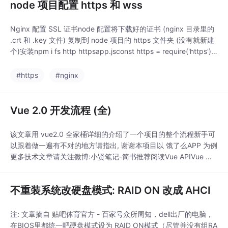
node 项目配置 https 和 wss
Nginx 配置 SSL 证书node 配置将下载好的证书 (nginx 目录里的
.crt 和 .key 文件) 复制到 node 项目的 https 文件夹 (没有就新建
个)安装npm i fs http httpsapp.jsconst https = require('https');c
onst http = require('http');const...
#https
#nginx
Vue 2.0 开发流程 (全)
该文章用 vue2.0 全家桶详细的介绍了一个项目的整个流程新手可
以跟着做一遍有不对的地方请指出, 谢谢本项目以 饿了么APP 为例
更多技术文章请关注微博:小贤笔记-简书推荐阅读Vue APIVue 风
格指南课程介绍实战流程线上生产环境技术分析课程安排学习目
标...
不重装系统改硬盘模式: RAID ON 改成 AHCI
注: 文章摘自 贴吧体育官方 - 百家号众所周知，dell出厂的电脑，
在BIOS里都统一吧硬盘模式设为 RAID ON模式（尽管并没有组RA