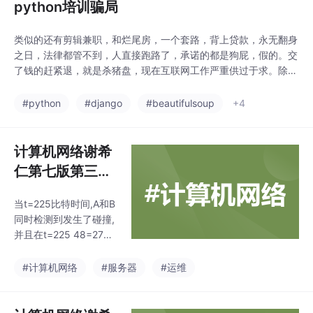
python培训骗局
类似的还有剪辑兼职，和烂尾房，一个套路，背上贷款，永无翻身
之日，法律都管不到，人直接跑路了，承诺的都是狗屁，假的。交
了钱的赶紧退，就是杀猪盘，现在互联网工作严重供过于求。除非
你是有几年工作的互联网从业者，不然都是骗局，公司和员工都可
能会跑路。千万不要相信，尤其是小白。很多机构打着python培
#python
#django
#beautifulsoup
+4
训的名义，骗取钱财。说月入过万，升职加薪，都是狗屁。尤其是
贷款，听到贷款，必须马上跑路。不然人财两空，透支
计算机网络谢希
仁第七版第三章
课后答案
当t=225比特时间,A和B
同时检测到发生了碰撞,
并且在t=225 48=273
比特时间完成了干扰信
号的传输。如果A发送
#计算机网络
#服务器
#运维
的是以太网所容许的最
短帧,那么A在检测到和B
发生碰撞之前能否把自