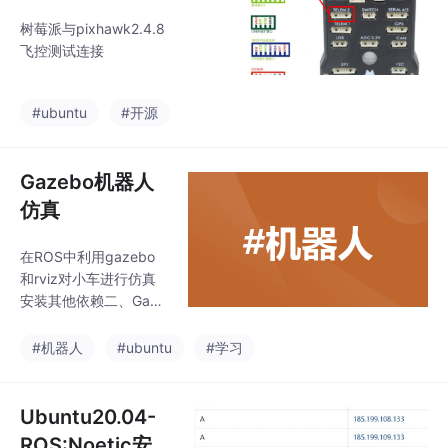
8与树莓派4B通
树莓派与pixhawk2.4.8
信
飞控测试连接
#ubuntu
#开源
Gazebo机器人
仿真
在ROS中利用gazebo
和rviz对小车进行仿真
安装其他依赖二、Gaze
bo的使用和world创建
获取gazebo模型库：自
#机器人
#ubuntu
#学习
制实验场景 Edit -> Buil
ding Editor保存模型：
File -> Save -> 保存路
Ubuntu20.04-
径保存环境模型：File -
ROS:Noetic安