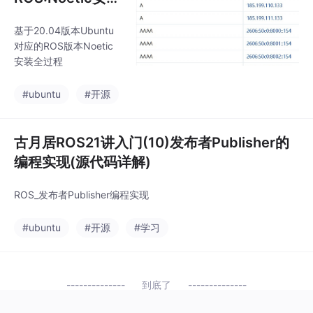
> Save World As -> 保
装
存路径这里创建了一个
基于20.04版本Ubuntu
maze.world文件。创建
对应的ROS版本Noetic
完成后可将环境模型置
安装全过程
于功能包的world文件夹
下。
#ubuntu
#开源
古月居ROS21讲入门(10)发布者Publisher的
编程实现(源代码详解)
ROS_发布者Publisher编程实现
#ubuntu
#开源
#学习
到底了