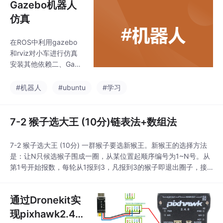
Gazebo机器人
仿真
在ROS中利用gazebo
和rviz对小车进行仿真
安装其他依赖二、Gaze
bo的使用和world创建
获取gazebo模型库：自
#机器人
#ubuntu
#学习
制实验场景 Edit -> Buil
ding Editor保存模型：
File -> Save -> 保存路
7-2 猴子选大王 (10分)链表法+数组法
径保存环境模型：File -
> Save World As -> 保
7-2 猴子选大王 (10分) 一群猴子要选新猴王。新猴王的选择方法
存路径这里创建了一个
是：让N只候选猴子围成一圈，从某位置起顺序编号为1~N号。从
maze.world文件。创建
第1号开始报数，每轮从1报到3，凡报到3的猴子即退出圈子，接
完成后可将环境模型置
着又从紧邻的下一只猴子开始同样的报数。如此不断循环，最后剩
于功能包的world文件夹
下的一只猴子就选为猴王。请问是原来第几号猴子当选猴王？输入
下。
通过Dronekit实
格式：输入在一行中给一个正整数N（≤1000）。输出格式：在一
行中输出当选猴王的编号。输入样例：
现pixhawk2.4.