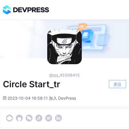
@qq_45598415
Circle Start_tr
关注
2023-10-04 16:58:11 加入 DevPress